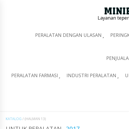
Layanan tepe
PERALATAN DENGAN ULASAN
PERING
PENJUALA
PERALATAN FARMASI
INDUSTRI PERALATAN
U
KATALOG
/
(HALMAN 13)
UNTUK PERALATAN
2017