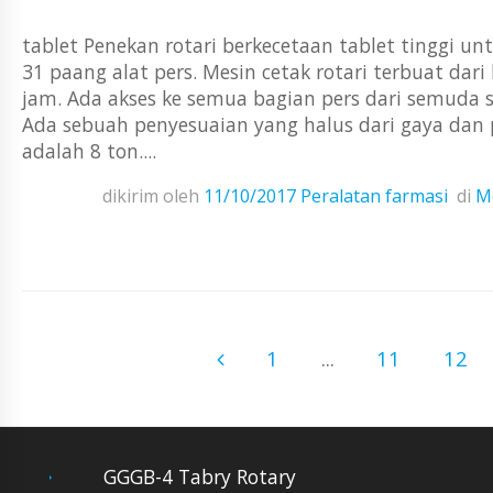
tablet Penekan rotari berkecetaan tablet tinggi 
31 paang alat pers. Mesin cetak rotari terbuat dar
jam. Ada akses ke semua bagian pers dari semuda sis
Ada sebuah penyesuaian yang halus dari gaya da
adalah 8 ton....
dikirim oleh
11/10/2017
Peralatan farmasi
di
Me
1
...
11
12
GGGB-4 Tabry Rotary