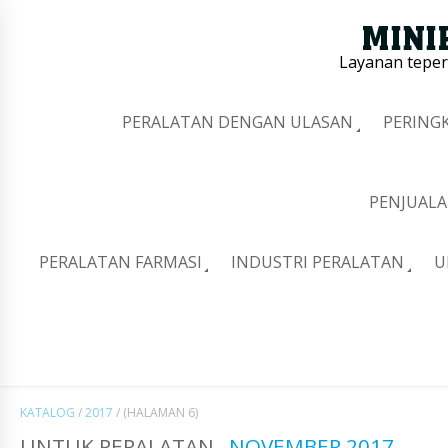
Layanan tepe
PERALATAN DENGAN ULASAN
PERING
PENJUALA
PERALATAN FARMASI
INDUSTRI PERALATAN
U
KATALOG
/
2017
/
(HALAMAN 6)
UNTUK PERALATAN
NOVEMBER 2017