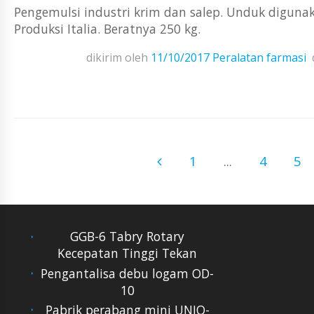
Pengemulsi industri krim dan salep. Unduk digunak
Produksi Italia. Beratnya 250 kg.
dikirim oleh
11/10/2017
Peralatan farmasi
1
...
4
5
GGB-6 Tabry Rotary
Kecepatan Tinggi Tekan
Pengantalisa debu logam OD-
10
Pabrik perabang mini UNIQ-