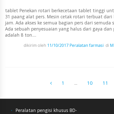
tablet Penekan rotari berkecetaan tablet tinggi 
31 paang alat pers. Mesin cetak rotari terbuat dar
jam. Ada akses ke semua bagian pers dari semuda sis
Ada sebuah penyesuaian yang halus dari gaya da
adalah 8 ton....
dikirim oleh
11/10/2017
Peralatan farmasi
di
Me
1
...
10
11
Peralatan pengisi khusus BD-