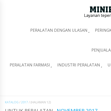
Layanan tepe
PERALATAN DENGAN ULASAN
PERING
PENJUALA
PERALATAN FARMASI
INDUSTRI PERALATAN
U
KATALOG
/
2017
/
(HALAMAN 12)
UNTUK PERALATAN
NOVEMBER 2017