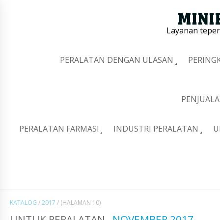
Layanan tepe
PERALATAN DENGAN ULASAN
PERING
PENJUALA
PERALATAN FARMASI
INDUSTRI PERALATAN
U
KATALOG
/
2017
/
(HALAMAN 10)
UNTUK PERALATAN
NOVEMBER 2017