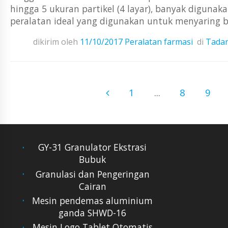
hingga 5 ukuran partikel (4 layar), banyak digunak
peralatan ideal yang digunakan untuk menyaring bahan
dikirim oleh
11/10/2017
Peralatan farmasi
di
Tadar
1
...
8
9
GY-31 Granulator Ekstrasi
Bubuk
Granulasi dan Pengeringan
Cairan
Mesin pendemas aluminium
ganda SHWD-16
Mesin Logo Tablet Otomatis