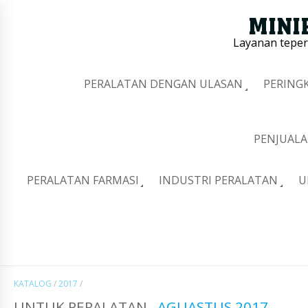
Layanan tepe
PERALATAN DENGAN ULASAN
PERING
PENJUALA
PERALATAN FARMASI
INDUSTRI PERALATAN
U
KATALOG
/
2017
/
UNTUK PERALATAN
AGUASTUS 2017