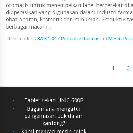
otomatis untuk menempelkan label berperekat di
dioperasikan yang digunakan dalam industri farm
obat-obatan, kosmetik dan minuman. Produktivitas
berbagai macam ...
dikirim oleh
28/08/2017
Peralatan farmasi
di
Mesin Pela
1
2
Tablet tekan UNIC 600B
Bagaimana mengatur
pengemasan buk dalam
kantong?
Kami mencari mesin cetak