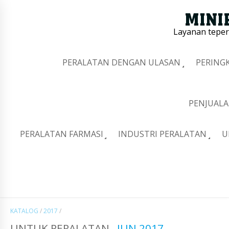
Layanan tepe
PERALATAN DENGAN ULASAN
PERING
PENJUALA
PERALATAN FARMASI
INDUSTRI PERALATAN
U
KATALOG
/
2017
/
UNTUK PERALATAN
JUN 2017