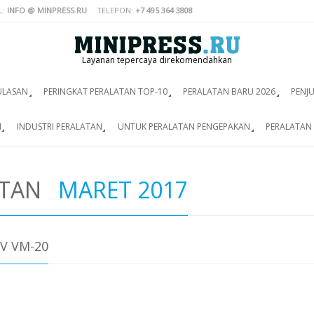
L:
INFO @ MINPRESS.RU
TELEPON:
+7 495 364 3808
Layanan tepercaya direkomendahkan
ULASAN
PERINGKAT PERALATAN TOP-10
PERALATAN BARU 2026
PENJ
I
INDUSTRI PERALATAN
UNTUK PERALATAN PENGEPAKAN
PERALATAN 
ATAN
MARET 2017
V VM-20