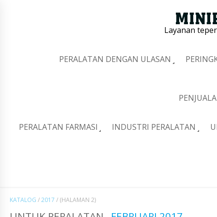
Layanan tepe
PERALATAN DENGAN ULASAN
PERING
PENJUALA
PERALATAN FARMASI
INDUSTRI PERALATAN
U
KATALOG
/
2017
/
(HALAMAN 2)
UNTUK PERALATAN
FEBRUARI 2017