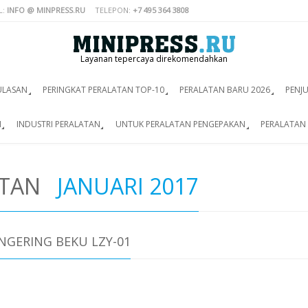
L:
INFO @ MINPRESS.RU
TELEPON:
+7 495 364 3808
Layanan tepercaya direkomendahkan
ULASAN
PERINGKAT PERALATAN TOP-10
PERALATAN BARU 2026
PENJ
I
INDUSTRI PERALATAN
UNTUK PERALATAN PENGEPAKAN
PERALATAN 
ATAN
JANUARI 2017
GERING BEKU LZY-01