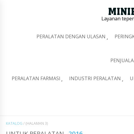
Layanan tepe
PERALATAN DENGAN ULASAN
PERING
PENJUALA
PERALATAN FARMASI
INDUSTRI PERALATAN
U
KATALOG
/
(HALAMAN 3)
UNTUK PERALATAN
2016