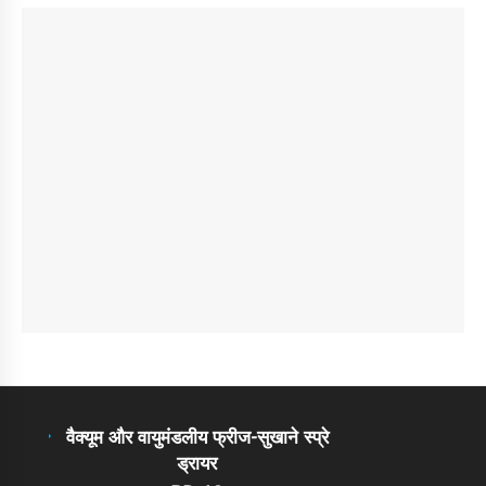
वैक्यूम और वायुमंडलीय फ्रीज-सुखाने स्प्रे
ड्रायर