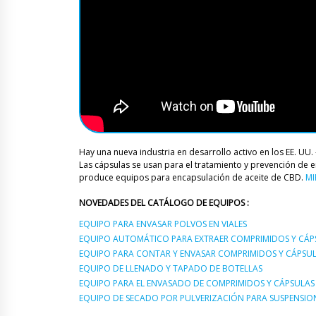
Hay una nueva industria en desarrollo activo en los EE. UU.
Las cápsulas se usan para el tratamiento y prevención d
produce equipos para encapsulación de aceite de CBD.
MI
NOVEDADES DEL CATÁLOGO DE EQUIPOS :
EQUIPO PARA ENVASAR POLVOS EN VIALES
EQUIPO AUTOMÁTICO PARA EXTRAER COMPRIMIDOS Y CÁPSU
EQUIPO PARA CONTAR Y ENVASAR COMPRIMIDOS Y CÁPSUL
EQUIPO DE LLENADO Y TAPADO DE BOTELLAS
EQUIPO PARA EL ENVASADO DE COMPRIMIDOS Y CÁPSULAS 
EQUIPO DE SECADO POR PULVERIZACIÓN PARA SUSPENSIO