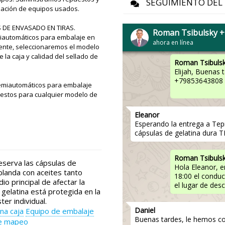
SEGUIMIENTO DEL 
ización de equipos usados.
Elijah
Buenas tardes, recibimos el
DE ENVASADO EN TIRAS.
de plástico, programado ant
Roman Tsibulsky 
realizar la prueba.
iautomáticos para embalaje en
ahora en línea
liente, seleccionaremos el modelo
la caja y calidad del sellado de
Roman Tsibuls
Elijah, Buenas 
+79853643808 p
emiautomáticos para embalaje
uestos para cualquier modelo de
Eleanor
Esperando la entrega a Tep
cápsulas de gelatina dura 
Roman Tsibuls
erva las cápsulas de
Hola Eleanor, e
 blanda con aceites tanto
18:00 el conduc
o principal de afectar la
el lugar de des
 gelatina está protegida en la
er individual.
Daniel
na caja
Equipo de embalaje
Buenas tardes, le hemos co
e mapeo