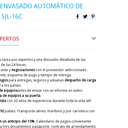
 ENVASADO AUTOMÁTICO DE
 SJL-16C
XPERTOS
 tarea por expertos y una discusión detallada de las
de las 24 horas.
cante y
negociaciones
con el proveedor seleccionado.
iente, esquema de pago y tiempo de entrega.
esgos
para entregas, seguros y aduanas
despacho de carga
 a los países.
de equipos
antes de enviar con un informe en video.
ompró un mezclador de polvo en
a de equipos a su puerta
.
es suficiente para nosotros,
ista
con 20 años de experiencia
durante toda la vida útil
rcambiarlo por el modelo V-300?
07/08/2026 09:14
ld
países. Transporte aéreo, marítimo y por carretera con
ky
 un anticipo del 10%.
Calendario de pagos conveniente.
ardes. Cuando nos comunicamos con usted, le
a tres documentos: pasaporte, contrato de arrendamiento