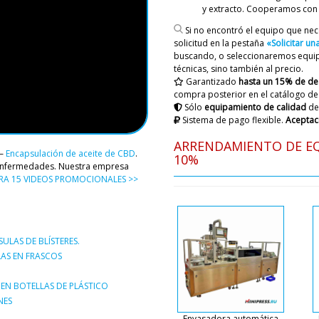
advertí que es
y extracto. Cooperamos con
Lamentablemen
Si no encontró el equipo que nec
ofreceremos a 
solicitud en la pestaña
«Solicitar u
buscando, o seleccionaremos equipo
técnicas, sino también al precio.
James
Garantizado
hasta un 15% de d
La empaquetadora automáti
compra posterior en el catálogo de
ha estado en la carretera du
Sólo
equipamiento de calidad
de
Sistema de pago flexible.
Aceptac
ARRENDAMIENTO DE EQ
Roman Tsibuls
 –
Encapsulación de aceite de CBD
.
Hola James, Es
10%
e enfermedades. Nuestra empresa
conductor se c
RA 15 VIDEOS PROMOCIONALES >>
Joseph
Transportador de polvo al v
LAS DE BLÍSTERES.
necesita descuento y entrega
AS EN FRASCOS
Roman Tsibuls
EN BOTELLAS DE PLÁSTICO
Buen día Joseph
NES
incluida la entr
haremos un desc
Envasadora automática