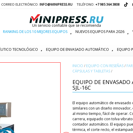
CORREO ELECTRÓNICO:
INFO@MINIPRESS.RU
TELÉFONO:
+7 985 364 3808
Un servicio confiable que se recomienda
RANKING DE LOS 10 MEJORES EQUIPOS
NUEVOS EQUIPOS PARA 2026
ÉUTICO TECNOLÓGICO
EQUIPO DE ENVASADO AUTOMÁTICO
EQUIPO P
INICIO
/
EQUIPO CON RESEÑAS
/
FAR
CÁPSULAS Y TABLETAS
/
EQUIPO DE ENVASADO 
SJL-16C
El equipo automático de envasado 
similares con un diseño innovador, e
al mismo tiempo, fácil de operar. C
carrera, equipado con tolva vibrato
contador automático. El equipo pue
térmica, el corte recto, el estampado