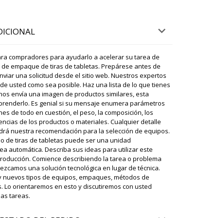
07/08/2026 09:55
DICIONAL
y húmedo YR-90 El mes YR-90 ya pasó.
07/08/2026 10:04
ra compradores para ayudarlo a acelerar su tarea de
 de empaque de tiras de tabletas. Prepárese antes de
ky
nviar una solicitud desde el sitio web. Nuestros expertos
ardes. La fábrica ha enviado su equipo a nuestro
 ahora está formando un envío consolidado para su
de usted como sea posible. Haz una lista de lo que tienes
ana. Te mantendremos informado.
i nos envía una imagen de productos similares, esta
prenderlo. Es genial si su mensaje enumera parámetros
07/08/2026 10:08
nes de todo en cuestión, el peso, la composición, los
encias de los productos o materiales. Cualquier detalle
ndrá nuestra recomendación para la selección de equipos.
servicio y la calidad de sus productos.
o de tiras de tabletas puede ser una unidad
atisfechos con la compra!
ea automática. Describa sus ideas para utilizar este
07/08/2026 10:14
producción. Comience describiendo la tarea o problema
rezcamos una solución tecnológica en lugar de técnica.
ky
ay nuevos tipos de equipos, empaques, métodos de
rentemente ha probado su secador liofílico al
as. Lo orientaremos en esto y discutiremos con usted
u calidad está por encima de la media, funcionará.
as tareas.
ndo sus nuevas solicitudes.
07/08/2026 10:17