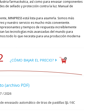
industria farmacéutica, así como para envasar componentes
des de sellado y protección contra la luz. Manual de
frente, MINIPRESS está lista para asumirla. Somos más
s y nuestro servicio es mucho más conveniente.
impresionantes y tiempos de respuesta increíblemente
ilizan las tecnologías más avanzadas del mundo para
emos todo lo que necesita para una producción moderna
2
¿CÓMO BAJAR EL PRECIO?
o (archivo PDF)
07 / 2026
de envasado automático de tiras de pastillas SJL-16C