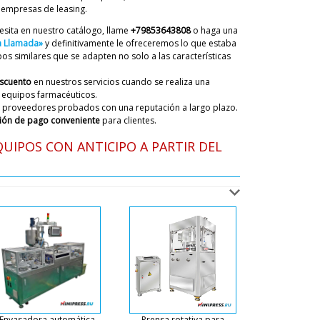
te es un modelo con una carga pequeña.
 empresas de leasing.
te no podemos recoger el equipo. Como opción,
esita en nuestro catálogo, llame
+79853643808
o haga una
nuestros clientes un descuento.
07/08/2026 09:16
na Llamada»
y definitivamente le ofreceremos lo que estaba
s similares que se adapten no solo a las características
escuento
en nuestros servicios cuando se realiza una
ca de blísteres de PVC+cartón LW-35
 equipos farmacéuticos.
rante 30 días. ¿Qué noticias ?
 proveedores probados con una reputación a largo plazo.
07/08/2026 09:24
ión de pago conveniente
para clientes.
UIPOS CON ANTICIPO A PARTIR DEL
ky
tamos a tiempo, más cerca de la noche un
omunicará con usted para la descarga.
07/08/2026 09:24
acío QV-01 cantidad de 3 piezas,
 a Alcantarilla.
07/08/2026 09:34
ky
, en nuestro catálogo se dan todos los precios
ega en la puerta del cliente. Si compras 3 piezas te
uento del 7%. La entrega a Alcantarilla está
Envasadora automática
Prensa rotativa para