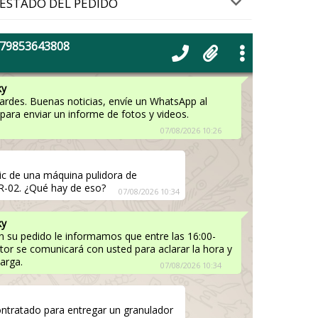
ESTADO DEL PEDIDO
 dispensador de polvo PR-15 en viales
es del almuerzo para abrir la caja y
+79853643808
07/08/2026 10:24
ky
tardes. Buenas noticias, envíe un WhatsApp al
ara enviar un informe de fotos y videos.
07/08/2026 10:26
ic de una máquina pulidora de
TR-02. ¿Qué hay de eso?
07/08/2026 10:34
ky
n su pedido le informamos que entre las 16:00-
tor se comunicará con usted para aclarar la hora y
carga.
07/08/2026 10:34
ntratado para entregar un granulador