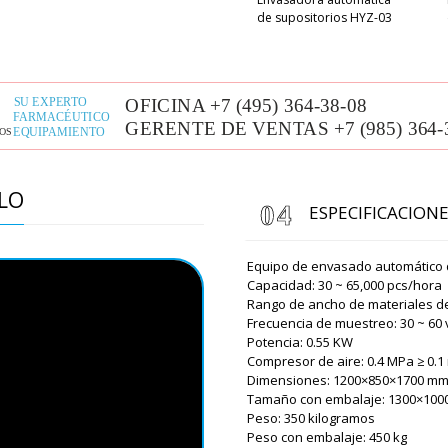
incluida en el pr
de supositorios HYZ-03
Harper
Hola, preguntaré rápidamen
recubrimiento de película B
para sellar tubos de plástic
Roman Tsibuls
Harper, ¡buenas
ELO
diferentes fábri
ESPECIFICACION
90%, para BG-8
Informaremos d
Equipo de envasado automático de
Capacidad: 30 ~ 65,000 pcs/hora
Mia
Rango de ancho de materiales d
¡Buenas tardes, espero {tie
Frecuencia de muestreo: 30 ~ 60
UNIT 600A a Villahermosa !
Potencia: 0.55 KW
Compresor de aire: 0.4 MPa ≥ 0.1
Roman Tsibuls
Dimensiones: 1200×850×1700 m
¡Buenos días, 
Tamaño con embalaje: 1300×10
servicio de ent
Peso: 350 kilogramos
domicilio. Por 
Peso con embalaje: 450 kg