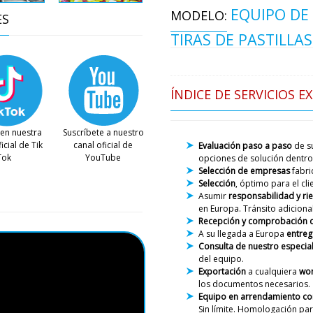
EQUIPO DE
MODELO:
ES
TIRAS DE PASTILLAS
ÍNDICE DE SERVICIOS E
en nuestra
Suscríbete a nuestro
icial de Tik
canal oficial de
Evaluación paso a paso
de su
Tok
YouTube
opciones de solución dentro 
Selección de empresas
fabri
Selección
, óptimo para el cl
Asumir
responsabilidad y ri
en Europa. Tránsito adicional
Jack
Recepción y comprobación 
Roman, nuestra empresa c
A su llegada a Europa
entreg
forma de V VL-100, pero no 
Consulta de nuestro especial
¿podemos devolverlo e inte
del equipo.
Exportación
a cualquiera
wor
los documentos necesarios.
Roman Tsibuls
Equipo en arrendamiento con
Jack, buenas t
Sin límite. Homologación
par