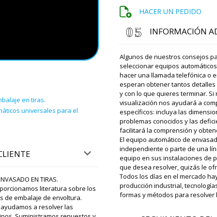
HACER UN PEDIDO
Sofía
INFORMACIÓN A
Granulador de polvo seco 
Apresúrate a la fábrica.
Algunos de nuestros consejos pa
seleccionar equipos automáticos
Roman Tsibuls
hacer una llamada telefónica o e
Sofía, buenas t
representante,
esperan obtener tantos detalles 
envío a la adu
y con lo que quieres terminar. S
balaje en tiras.
visualización nos ayudará a com
áticos universales para el
específicos: incluya las dimensio
problemas conocidos y las defici
Logan
facilitará la comprensión y obte
¡Hola Roman! Gracias por el 
El equipo automático de envasad
¡Estamos muy contentos y s
independiente o parte de una lín
CLIENTE
equipo en sus instalaciones de 
que desea resolver, quizás le of
Roman Tsibuls
Todos los días en el mercado h
ENVASADO EN TIRAS.
Hola Logan, Apa
producción industrial, tecnologí
porcionamos literatura sobre los
vacío LZY-01. S
formas y métodos para resolver l
es de embalaje de envoltura.
Estamos espera
 ayudamos a resolver las
uipos. Suministramos repuestos y