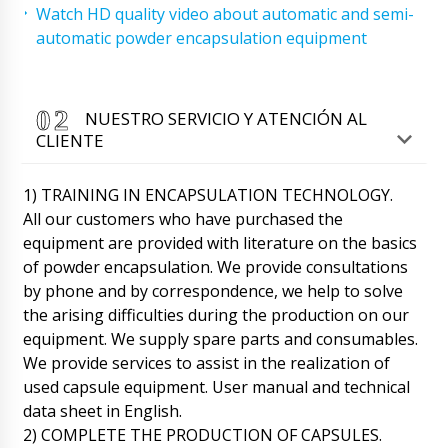
Watch HD quality video about automatic and semi-
automatic powder encapsulation equipment
NUESTRO SERVICIO Y ATENCIÓN AL
CLIENTE
1) TRAINING IN ENCAPSULATION TECHNOLOGY.
All our customers who have purchased the
equipment are provided with literature on the basics
of powder encapsulation. We provide consultations
by phone and by correspondence, we help to solve
the arising difficulties during the production on our
equipment. We supply spare parts and consumables.
We provide services to assist in the realization of
Lily
used capsule equipment.
User manual and technical
Repasa la orden. El mezclador en forma de V
para polvos VM-50 y la prensa mecánica para
data sheet in English.
tabletas PP-28 están esperando.
2) COMPLETE THE PRODUCTION OF CAPSULES.