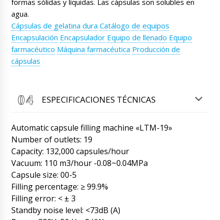
formas sólidas y líquidas. Las cápsulas son solubles en
David
agua.
Querido Roman. Fecha límite (time) Estoy
Cápsulas de gelatina dura
Catálogo de equipos
esperando su presupuesto para una máquina
para extraer tabletas y cápsulas de los
Encapsulación
Encapsulador
Equipo de llenado
Equipo
blísteres MB-10 con entrega.
07/08/2026 23:50
farmacéutico
Máquina farmacéutica
Producción de
cápsulas
Roman Tsibulsky
Hola David, A la hora especificada le
enviaremos la oferta a su correo electrónico.
Ahora estamos esperando una respuesta de
ESPECIFICACIONES TÉCNICAS
la empresa de transporte sobre el tiempo de
entrega a San Fernando .
07/08/2026 23:52
Automatic capsule filling machine «LTM-19»
Penélope
Number of outlets: 19
Prensa rotativa de tabletas RZW-29 en Huelva.
Capacity: 132,000 capsules/hour
Saludos, Penélope.
08/08/2026 00:00
Vacuum: 110 m3/hour -0.08~0.04MPa
Capsule size: 00-5
Roman Tsibulsky
Filling percentage: ≥ 99.9%
Penélope, la entrega se realizará mañana
hasta las 14:30 a Huelva . Por favor, tenga
Filling error: < ± 3
listos los motores. El peso del equipo es
Standby noise level: <73dB (A)
pesado.
08/08/2026 00:00