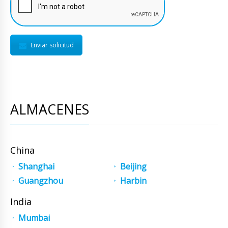
Enviar solicitud
ALMACENES
China
Shanghai
Beijing
Guangzhou
Harbin
India
Mumbai