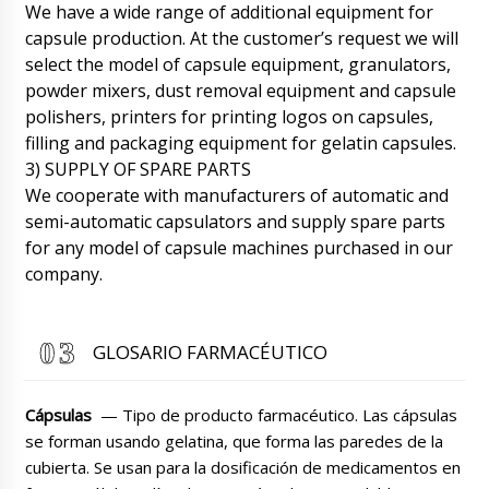
07/08/2026 23:30
We have a wide range of additional equipment for
capsule production. At the customer’s request we will
Roman Tsibulsky
select the model of capsule equipment, granulators,
{namw}, Comprobando el estado de la
powder mixers, dust removal equipment and capsule
entrega . El envío ya está en el almacén
Badalona . Por favor, haga arreglos para la
polishers, printers for printing logos on capsules,
recogida.
07/08/2026 23:31
filling and packaging equipment for gelatin capsules.
3) SUPPLY OF SPARE PARTS
Layla
We cooperate with manufacturers of automatic and
Estoy esperando llevar mi máquina llenadora y
semi-automatic capsulators and supply spare parts
taponadora de botellas de plástico XL-12 a
León, luego quiero comprar una máquina
for any model of capsule machines purchased in our
automática de cápsulas modelo GN-28
company.
07/08/2026 23:40
Roman Tsibulsky
GLOSARIO FARMACÉUTICO
¡Buenas tardes, Layla! En la primera pregunta,
el envío llegará a León mañana hasta las
12:30. En la segunda pregunta, ¿el modelo
GN-28 se procesará bajo un nuevo contrato ?
Cápsulas
— Tipo de producto farmacéutico. Las cápsulas
Póngase en contacto con la oficina.
se forman usando gelatina, que forma las paredes de la
07/08/2026 23:40
cubierta. Se usan para la dosificación de medicamentos en