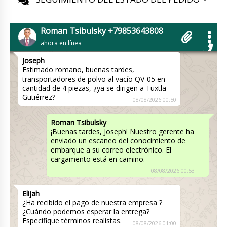
horas. Le dijimos que el tiempo de entrega es
de 30 a 45 días. entre las 16:00-18:00
recibiremos una respuesta del fabricante en el
Roman Tsibulsky +79853643808
plazo final.
08/08/2026 00:41
ahora en línea
Joseph
Estimado romano, buenas tardes,
transportadores de polvo al vacío QV-05 en
cantidad de 4 piezas, ¿ya se dirigen a Tuxtla
Gutiérrez?
08/08/2026 00:50
Roman Tsibulsky
¡Buenas tardes, Joseph! Nuestro gerente ha
enviado un escaneo del conocimiento de
embarque a su correo electrónico. El
cargamento está en camino.
08/08/2026 00:53
Elijah
¿Ha recibido el pago de nuestra empresa ?
¿Cuándo podemos esperar la entrega?
Especifique términos realistas.
08/08/2026 01:00