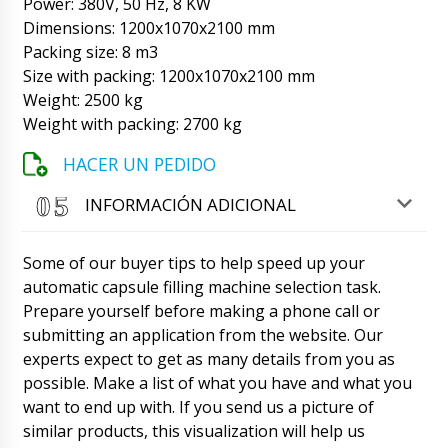
Power: 380V, 50 Hz, 8 KW
Dimensions: 1200x1070x2100 mm
Carter
Packing size: 8 m3
Estimado romano, buenas tardes,
Size with packing: 1200x1070x2100 mm
transportadores de polvo al vacío QV-05 en
cantidad de 4 piezas, ¿ya se dirigen a
Weight: 2500 kg
Tapachula?
08/08/2026 00:10
Weight with packing: 2700 kg
Roman Tsibulsky
HACER UN PEDIDO
¡Buenas tardes, Carter! Nuestro gerente ha
enviado un escaneo del conocimiento de
INFORMACIÓN ADICIONAL
embarque a su correo electrónico. El
cargamento está en camino.
08/08/2026 00:12
Some of our buyer tips to help speed up your
automatic capsule filling machine selection task.
Mia
Prepare yourself before making a phone call or
Empaquetadora flow-pack PU-420 junto con
submitting an application from the website. Our
embalaje de 500 kg, entrega a Gandia. Por
favor confirme el tiempo de entrega.
experts expect to get as many details from you as
08/08/2026 00:20
possible. Make a list of what you have and what you
want to end up with. If you send us a picture of
Roman Tsibulsky
similar products, this visualization will help us
Buenas tardes Mia, su envío se ha ido. Hora