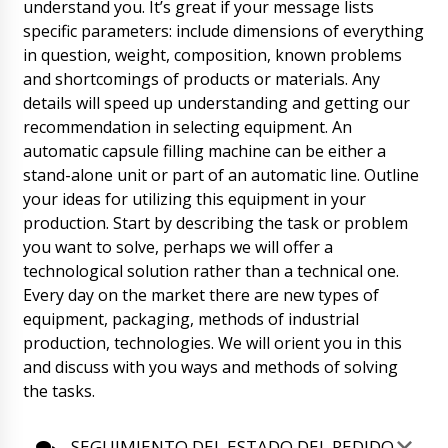
understand you. It’s great if your message lists
de llegada {hora}. El conductor le devolverá la
specific parameters: include dimensions of everything
llamada más tarde. Organice una descarga
rápida.
in question, weight, composition, known problems
08/08/2026 00:20
and shortcomings of products or materials. Any
Evelyn
details will speed up understanding and getting our
Hola, ¿qué pasa con el contador de tabletas y
recommendation in selecting equipment. An
cápsulas TC-10, cuenta #121?
08/08/2026 00:30
automatic capsule filling machine can be either a
stand-alone unit or part of an automatic line. Outline
Roman Tsibulsky
your ideas for utilizing this equipment in your
Hola Evelyn, Nuestro gerente en el intervalo
de 14:00-16:00 te llamará por WhatsApp. Veo
production. Start by describing the task or problem
el estado de seguimiento, en el sitio web del
you want to solve, perhaps we will offer a
transportista, el envío llegará a Monterrey en
technological solution rather than a technical one.
15 días.
08/08/2026 00:32
Every day on the market there are new types of
equipment, packaging, methods of industrial
Luna
production, technologies. We will orient you in this
¿Ha recibido el pago de nuestra empresa ?
¿Cuándo podemos esperar la entrega?
and discuss with you ways and methods of solving
Especifique términos realistas.
08/08/2026 00:40
the tasks.
Roman Tsibulsky
SEGUIMIENTO DEL ESTADO DEL PEDIDO
Buenas tardes Luna, pagaste hace unas