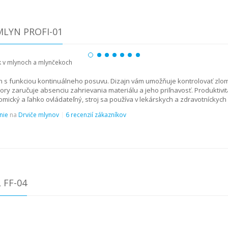
LYN PROFI-01
n s funkciou kontinuálneho posuvu. Dizajn vám umožňuje kontrolovať zlo
 zaručuje absenciu zahrievania materiálu a jeho priľnavosť. Produktivita
omický a ľahko ovládateľný, stroj sa používa v lekárskych a zdravotníckych 
nie
na
Drviče mlynov
6 recenzií zákazníkov
 FF-04