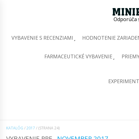
Odporúča s
VYBAVENIE S RECENZIAMI
HODNOTENIE ZARIADEN
FARMACEUTICKÉ VYBAVENIE
PRIEMY
EXPERIMENT
KATALÓG
/
2017
/
(STRANA 24)
VYBAVENIE PRE
NOVEMBER 2017