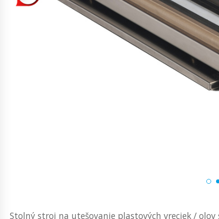
Stolný stroj na utešovanie plastových vreciek / olov