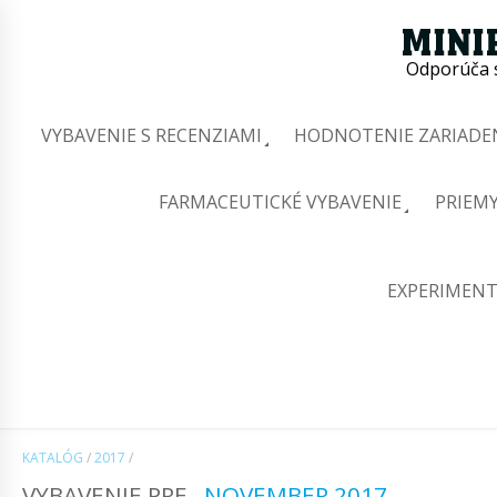
Odporúča s
VYBAVENIE S RECENZIAMI
HODNOTENIE ZARIADEN
FARMACEUTICKÉ VYBAVENIE
PRIEMY
EXPERIMENT
KATALÓG
/
2017
/
VYBAVENIE PRE
NOVEMBER 2017