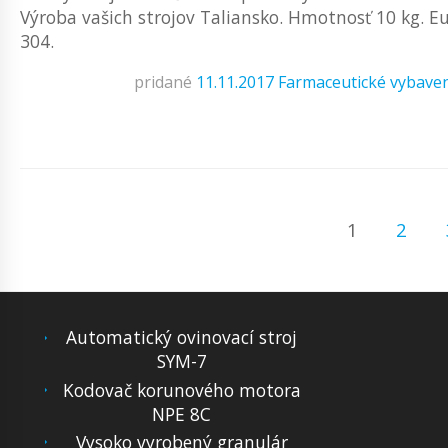
Výroba vašich strojov Taliansko. Hmotnosť 10 kg. Eu
304.
pridané
11.11.2017
Farmaceutické vybave
1
2
Automatický ovinovací stroj
SYM-7
Kodovač korunového motora
NPE 8C
Vysoko vyrobený granulár