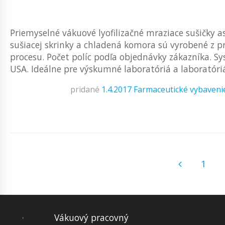
Priemyselné vákuové lyofilizačné mraziace sušičky a
sušiacej skrinky a chladená komora sú vyrobené z
procesu. Počet políc podľa objednávky zákazníka. Sy
USA. Ideálne pre výskumné laboratóriá a laboratóriá 
pridané
1.4.2017
Farmaceutické vybaveni
1
Vákuový pracovný