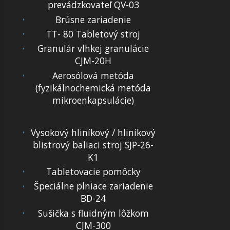
prevádzkovateľ QV-03
Brúsne zariadenie
TT- 80 Tabletový stroj
Granulár vlhkej granulácie
CJM-20H
Aerosólová metóda
(fyzikálnochemická metóda
mikroenkapsulácie)
Vysokový hliníkový / hliníkový
blistrový baliaci stroj SJP-26-
K1
Tabletovacie pomôcky
Špeciálne plniace zariadenie
BD-24
Sušička s fluidným lôžkom
CJM-300