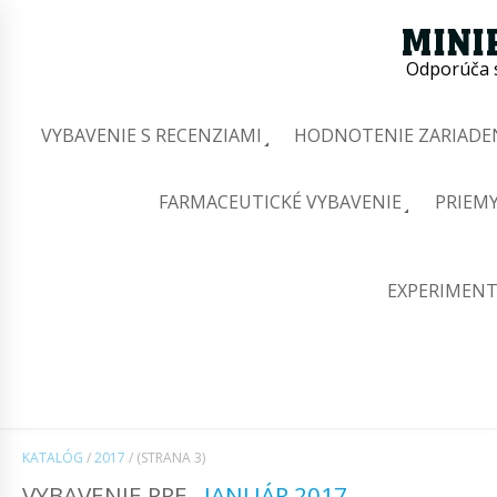
Odporúča s
VYBAVENIE S RECENZIAMI
HODNOTENIE ZARIADEN
FARMACEUTICKÉ VYBAVENIE
PRIEMY
EXPERIMENT
KATALÓG
/
2017
/
(STRANA 3)
VYBAVENIE PRE
JANUÁR 2017