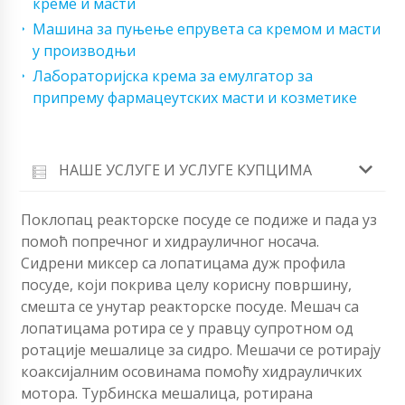
креме и масти
Машина за пуњење епрувета са кремом и масти
у производњи
Лабораторијска крема за емулгатор за
припрему фармацеутских масти и козметике
НАШЕ УСЛУГЕ И УСЛУГЕ КУПЦИМА
Поклопац реакторске посуде се подиже и пада уз
помоћ попречног и хидрауличног носача.
Сидрени миксер са лопатицама дуж профила
посуде, који покрива целу корисну површину,
смешта се унутар реакторске посуде. Мешач са
лопатицама ротира се у правцу супротном од
ротације мешалице за сидро. Мешачи се ротирају
коаксијалним осовинама помоћу хидрауличких
мотора. Турбинска мешалица, ротирана