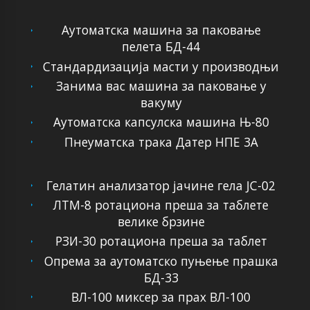
Аутоматска машина за паковање
пелета БД-44
Стандардизација масти у производњи
Занима вас машина за паковање у
вакуму
Аутоматска капсулска машина Њ-80
Пнеуматска трака Датер НПЕ 3А
Гелатин анализатор јачине гела ЈС-02
ЛТМ-8 ротациона преша за таблете
велике брзине
РЗИ-30 ротациона преша за таблет
Опрема за аутоматско пуњење прашка
БД-33
ВЛ-100 миксер за прах ВЛ-100