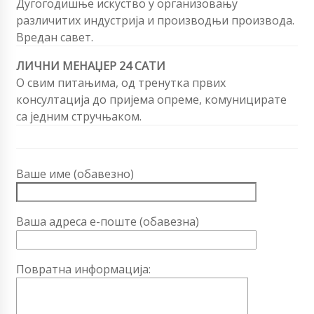
Дугогодишње искуство у организовању
различитих индустрија и производњи производа.
Вредан савет.
ЛИЧНИ МЕНАЏЕР 24 САТИ
О свим питањима, од тренутка првих
консултација до пријема опреме, комуницирате
са једним стручњаком.
Ваше име (обавезно)
Ваша адреса е-поште (обавезна)
Повратна информација: