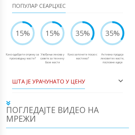
ПОПУЛАР СЕАРЦХЕС
15%
15%
35%
35%
Како одабрати опрему за
Увођење лекова у
Како започети посао с
Активна продаја
производњу масти?
савете за технику
мастима?
лековитих масти,
базе масти
пословне идеје
ШТА ЈЕ УРАЧУНАТО У ЦЕНУ
ПОГЛЕДАЈТЕ ВИДЕО НА
МРЕЖИ