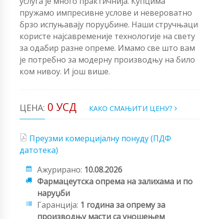
услуга је много практичнија. Купцима
пружамо импресивне услове и невероватно
брзо испуњавају поруџбине. Наши стручњаци
користе најсавременије технологије на свету
за одабир разне опреме. Имамо све што вам
је потребно за модерну производњу на било
ком нивоу. И још више.
0 УСД
ЦЕНА:
КАКО СМАЊИТИ ЦЕНУ?
Преузми комерцијалну понуду (ПДФ
датотека)
Ажурирано:
10.08.2026
Фармацеутска опрема на залихама и по
наруџби
Гаранција:
1 година за опрему за
производњу масти са уношењем