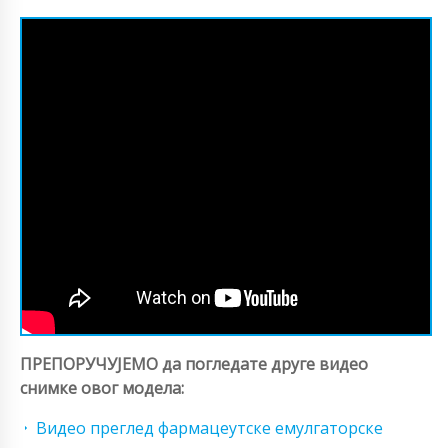
ПРЕПОРУЧУЈЕМО да погледате друге видео
снимке овог модела:
Видео преглед фармацеутске емулгаторске