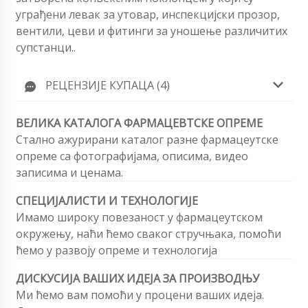
уграђени левак за утовар, инспекцијски прозор,
вентили, цеви и фитинги за уношење различитих
супстанци..
РЕЦЕНЗИЈЕ КУПАЦА (4)
ВЕЛИКА КАТАЛОГА ФАРМАЦЕВТСКЕ ОПРЕМЕ
Стално ажурирани каталог разне фармацеутске
опреме са фотографијама, описима, видео
записима и ценама.
СПЕЦИЈАЛИСТИ И ТЕХНОЛОГИЈЕ
Имамо широку повезаност у фармацеутском
окружењу, наћи ћемо сваког стручњака, помоћи
ћемо у развоју опреме и технологија
ДИСКУСИЈА ВАШИХ ИДЕЈА ЗА ПРОИЗВОДЊУ
Ми ћемо вам помоћи у процени ваших идеја.