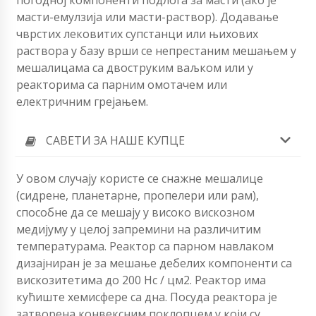
погодној компоненти подлога за масти (ако је
масти-емулзија или масти-раствор). Додавање
чврстих лековитих супстанци или њихових
раствора у базу врши се непрестаним мешањем у
мешалицама са двоструким ваљком или у
реакторима са парним омотачем или
електричним грејањем.
САВЕТИ ЗА НАШЕ КУПЦЕ
У овом случају користе се снажне мешалице
(сидрене, планетарне, пропелери или рам),
способне да се мешају у високо вискозном
медијуму у целој запремини на различитим
температурама. Реактор са парном навлаком
дизајниран је за мешање дебелих компоненти са
вискозитетима до 200 Нс / цм2. Реактор има
кућиште хемисфере са дна. Посуда реактора је
затворена конвексним поклопцем у који су