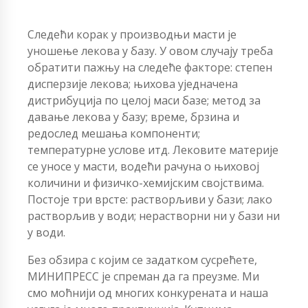
Следећи корак у производњи масти је
уношење лекова у базу. У овом случају треба
обратити пажњу на следеће факторе: степен
дисперзије лекова; њихова уједначена
дистрибуција по целој маси базе; метод за
давање лекова у базу; време, брзина и
редослед мешања компоненти;
температурне услове итд. Лековите материје
се уносе у масти, водећи рачуна о њиховој
количини и физичко-хемијским својствима.
Постоје три врсте: растворљиви у бази; лако
растворљив у води; нерастворни ни у бази ни
у води.
Без обзира с којим се задатком сусрећете,
МИНИПРЕСС је спреман да га преузме. Ми
смо моћнији од многих конкурената и наша