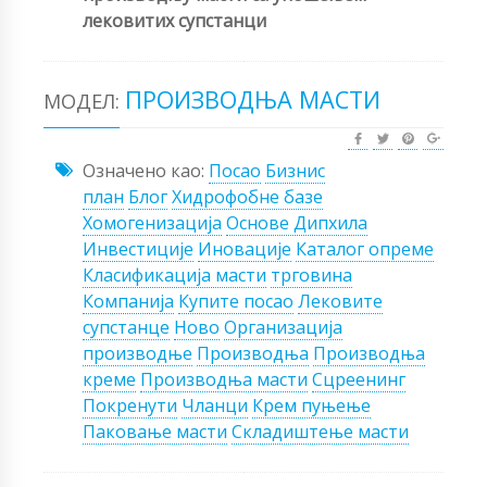
лековитих супстанци
ПРОИЗВОДЊА МАСТИ
МОДЕЛ:
Означено као:
Посао
Бизнис
план
Блог
Хидрофобне базе
Хомогенизација
Основе Дипхила
Инвестиције
Иновације
Каталог опреме
Класификација масти
трговина
Компанија
Купите посао
Лековите
супстанце
Ново
Организација
производње
Производња
Производња
креме
Производња масти
Сцреенинг
Покренути
Чланци
Крем пуњење
Паковање масти
Складиштење масти