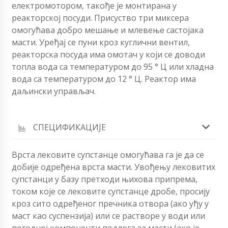
електромотором, такође је монтирана у
реакторској посуди. Присуство три миксера
омогућава добро мешање и млевење састојака
масти. Уређај се пуни кроз куглични вентил,
реакторска посуда има омотач у који се доводи
топла вода са температуром до 95 ° Ц или хладна
вода са температуром до 12 ° Ц. Реактор има
даљински управљач.
СПЕЦИФИКАЦИЈЕ
Врста лековите супстанце омогућава га је да се
добије одређена врста масти. Увођењу лековитих
супстанци у базу претходи њихова припрема,
током које се лековите супстанце дробе, просију
кроз сито одређеног пречника отвора (ако уђу у
маст као суспензија) или се растворе у води или