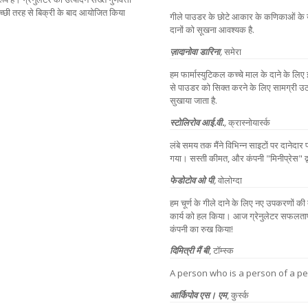
्छी तरह से बिक्री के बाद आयोजित किया
गीले पाउडर के छोटे आकार के कणिकाओं के उत
दानों को सूखना आवश्यक है.
ज़ादानोवा डारिना
,
समेरा
हम फार्मास्युटिकल कच्चे माल के दाने के लि
से पाउडर को सिक्त करने के लिए सामग्री उठ
सुखाया जाता है.
स्टोलिरोव आई.वी.
,
क्रास्नोयार्स्क
लंबे समय तक मैंने विभिन्न साइटों पर दानेद
गया। सस्ती कीमत, और कंपनी "मिनीप्रेस" द्वा
फेडोटोव ओ पी
,
वोलोग्दा
हम चूर्ण के गीले दाने के लिए नए उपकरणों की
कार्य को हल किया। आज ग्रेनुलेटर सफलतापूर
कंपनी का रुख किया!
दिमित्री मैं बी
, टॉम्स्क
A person who is a person of a pe
आर्किपोव एस। एम
, कुर्स्क