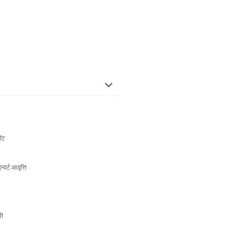
ॉट
र्ट आवृत्ति
मी