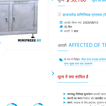
मूल्य:
मूल्य को क
डाउनलोड वाणिज्यिक प्रस्ताव 
अपडेट किया गया:
2026/08/10
35 दिन
वारंटी:
1 साल
AFFECTED OF T
आदर्श:
के रूप में चिह्नित:
गीला दाना
पाउडर दानेदा
दाना
सूखा दाना
दवा उपकरण
मूल्य में क्या शामिल है
चरणबद्ध विशेषज्ञ मूल्यांकन
आपकी समस्या 
कंपनी का चयन
निर्माता और
बातचीत
चय
चयन
, ग्राहक के लिए इष्टतम, भुगता