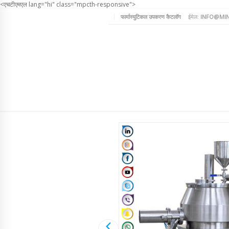
<एचटीएमएल lang="hi" class="mpcth-responsive">
फार्मास्युटिकल उपकरण कैटलॉग
ईमेल:
INFO@MIN