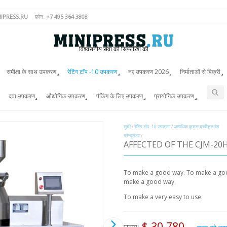
IPRESS.RU
फ़ोन:
+7 495 364 3808
विश्वसनीय सेवा की सिफारिश की
समीक्षा के साथ उपकरण
रेटिंग टॉप -10 उपकरण
नए उपकरण 2026
निर्माताओं से बिक्री
दवा उपकरण
औद्योगिक उपकरण
पैकिंग के लिए उपकरण
प्रायोगिक उपकरण
सूची
/
रेटिंग टॉप -10 उपकरण
/
अत्यधिक कुशल द्रवीकृत बेड
ग्रैन्यूलेटर
/
AFFECTED OF THE CJM-20
To make a good way. To make a go
make a good way.
To make a very easy to use.
$ 30,780