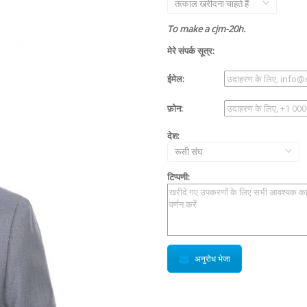
तत्काल खरीदना चाहते हैं
To make a cjm-20h.
मेरे संपर्क सूत्र:
ईमेल:
फ़ोन:
देश:
रूसी संघ
टिप्पणी:
अनुरोध भेजा