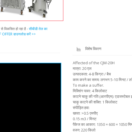
प से विकसित हो रहा है -
सीबीडी तेल का
 OFFER डाउनलोड करें >>
विशेष विवरण
Affected of the CJM-20H
मात्रा: 20 एल
उत्पादकता: 4-8 किग्रा / बैच
काम करने का समय: लगभग 5-10 मिनट / ल
To make a suffer.
मिक्सिंग पावर: 4 किलोवाट
काटने चाकू की गति (आरपीएम): एडजस्टेबल इन्व
चाकू काटने की शक्ति: 1 किलोवाट
संपीड़ित हवा:
खपत: >0.5 एमपीए
0.15 m3 / मिनट
पैकेज का आकार: 1350 × 600 × 1050 मि
वजन: 220 किलो