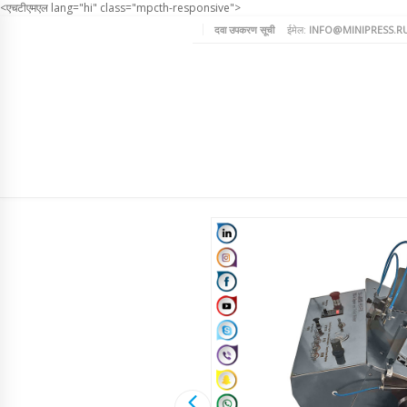
<एचटीएमएल lang="hi" class="mpcth-responsive">
दवा उपकरण सूची
ईमेल:
INFO@MINIPRESS.R