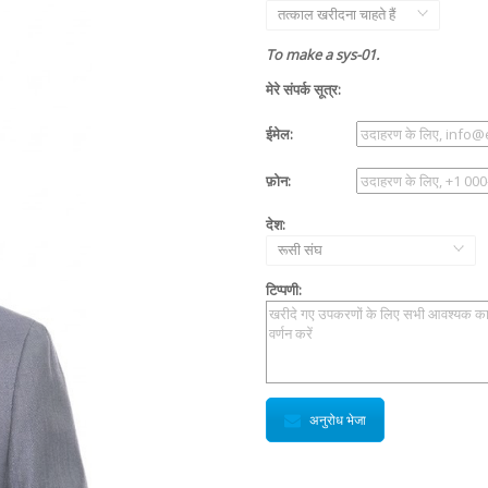
तत्काल खरीदना चाहते हैं
To make a sys-01.
मेरे संपर्क सूत्र:
ईमेल:
फ़ोन:
देश:
रूसी संघ
टिप्पणी:
अनुरोध भेजा