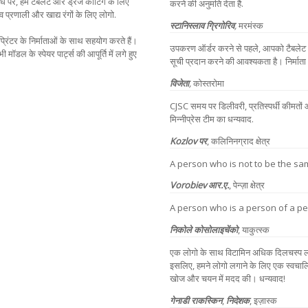
ध पर, हम टैबलेट और ड्रेजे कोटिंग के लिए
करने की अनुमति देता है.
प्रणाली और खाद्य रंगों के लिए लोगो.
स्टानिस्लाव ग्रिगोरिव
,
मरमंस्क
्रिंटर के निर्माताओं के साथ सहयोग करते हैं।
उपकरण ऑर्डर करने से पहले, आपको टैबलेट 
ॉडल के स्पेयर पार्ट्स की आपूर्ति में लगे हुए
सूची प्रदान करने की आवश्यकता है। निर्मा
विजेता
,
कोस्तरोमा
CJSC
समय पर डिलीवरी, प्रतिस्पर्धी कीमतों
मिन्नीप्रेस टीम का धन्यवाद.
Kozlov
पर
,
कलिनिनग्राद क्षेत्र
A person who is not to be the sa
Vorobiev
आर.ए.
,
पेन्ज़ा क्षेत्र
A person who is a person of a pe
निकोले कोसोलाइचेंको
, याकुत्स्क
एक लोगो के साथ विटामिन अधिक दिलचस्प लगत
इसलिए, हमने लोगो लगाने के लिए एक स्वचालि
खोज और चयन में मदद की। धन्यवाद!
गेनाडी राकस्किन
,
निदेशक
, इज़ास्क