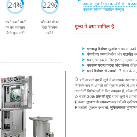
24%
22%
उपकरण सूची
कैप्सूल पर लोगो
चीन से उप
उपकरण
सिवनी जिलेटिन कैप्सूल
अपने चबाने वाली
चॉकलेट पीनट
मूल्य में क्या शामिल है
गम का व्यवसाय
रेडी बिजनेस
कैसे शुरू करें?
खरीदें
चरणबद्ध विशेषज्ञ मूल्यांकन
आपका कार्य और
कंपनी का चयन
निर्माता और
बातचीत
चय
चयन
, ग्राहक के लिए इष्टतम, भुगता
उपकरण प्राप्त करना और जांचना
वीडिय
हमारे विशेषज्ञ से परामर्श
17 साल के अन
यदि आपको हमारी सूची में आवश्यक उपकरण नह
निश्चित रूप से आपको वही प्रदान करेंगे जो आप द
तकनीकी विशेषताओं के लिए उपयुक्त हैं, बल्कि क
गारंटी
20% तक की छूट
हमारी सूची में अगली
केवल
गुणवत्ता के उपकरण
कई वर्षों की प्रतिष्ठ
लचीली भुगतान प्रणाली.
सुविधाजनक भुगतान स