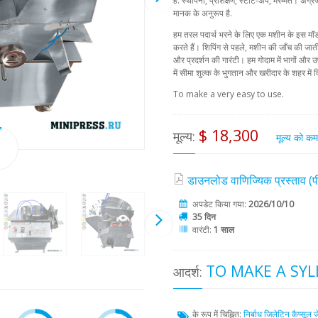
हैं: स्थापना, प्रशिक्षण, स्टार्ट-अप, मरम्मत। अंग
मानक के अनुरूप है.
हम तरल पदार्थ भरने के लिए एक मशीन के इस मॉडल
करते हैं। शिपिंग से पहले, मशीन की जाँच की जाती 
और प्रदर्शन की गारंटी। हम गोदाम में भागों और उप
में सीमा शुल्क के भुगतान और खरीदार के शहर में व
To make a very easy to use.
$ 18,300
मूल्य:
मूल्य को क
डाउनलोड वाणिज्यिक प्रस्ताव 
अपडेट किया गया:
2026/10/10
35 दिन
वारंटी:
1 साल
TO MAKE A SYL
आदर्श:
के रूप में चिह्नित:
निर्बाध जिलेटिन कैप्सूल
ज