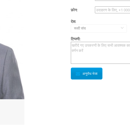
फ़ोन:
देश:
रूसी संघ
टिप्पणी:
अनुरोध भेजा