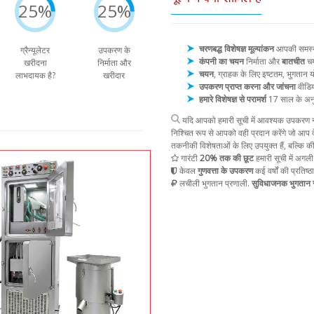
25%
25%
चरणबद्ध विशेषज्ञ मूल्यांकन
आपकी समस्या 
ग्रैन्यूलेटर
उपकरण के
कंपनी का चयन
निर्माता और
बातचीत
चय
खरीदना
निर्माता और
चयन
, ग्राहक के लिए इष्टतम, भुगता
लाभदायक है?
खरीदार
उपकरण प्राप्त करना और जांचना
वीडिय
हमारे विशेषज्ञ से परामर्श
17 साल के अन
यदि आपको हमारी सूची में आवश्यक उपकरण नह
निश्चित रूप से आपको वही प्रदान करेंगे जो आप द
तकनीकी विशेषताओं के लिए उपयुक्त हैं, बल्कि क
गारंटी
20% तक की छूट
हमारी सूची में अगली
केवल
गुणवत्ता के उपकरण
कई वर्षों की प्रतिष्ठ
लचीली भुगतान प्रणाली.
सुविधाजनक भुगतान स