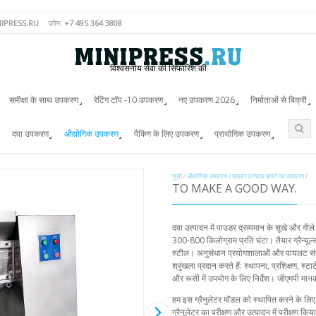
IPRESS.RU
फ़ोन:
+7 495 364 3808
विश्वसनीय सेवा की सिफारिश की
समीक्षा के साथ उपकरण
रेटिंग टॉप -10 उपकरण
नए उपकरण 2026
निर्माताओं से बिक्री
दवा उपकरण
औद्योगिक उपकरण
पैकिंग के लिए उपकरण
प्रायोगिक उपकरण
सूची
/
औद्योगिक उपकरण
/
पाउडर दानेदार बनाने का उपकरण
/
TO MAKE A GOOD WAY.
दवा उत्पादन में पाउडर द्रव्यमान के सूखे और गी
300-800 किलोग्राम प्रति घंटा। तैयार ग्रैन्यूल
स्टील। अनुसंधान प्रयोगशालाओं और पायलट संयंत
श्रृंखला प्रदान करते हैं: स्थापना, प्रशिक्षण, स
और रूसी में उपयोग के लिए निर्देश। जीएमपी मानक
हम इस ग्रैनुलेटर मॉडल को स्थापित करने के लिए वि
ग्रैनुलेटर का परीक्षण और उत्पादन में परीक्षण कि