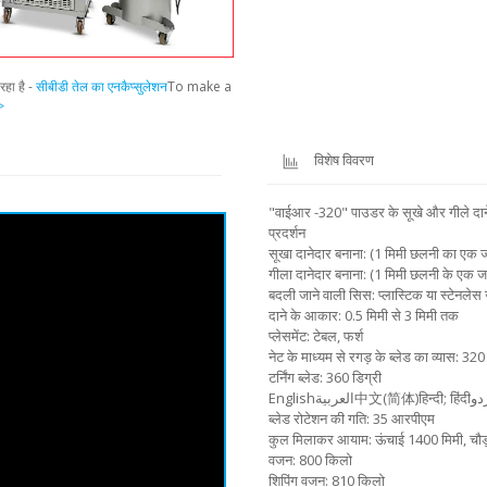
रहा है -
सीबीडी तेल का एनकैप्सुलेशन
To make a
>
विशेष विवरण
"वाईआर -320" पाउडर के सूखे और गीले दाने
प्रदर्शन
सूखा दानेदार बनाना: (1 मिमी छलनी का एक 
गीला दानेदार बनाना: (1 मिमी छलनी के एक 
बदली जाने वाली सिस: प्लास्टिक या स्टेनलेस
दाने के आकार: 0.5 मिमी से 3 मिमी तक
प्लेसमेंट: टेबल, फर्श
नेट के माध्यम से रगड़ के ब्लेड का व्यास: 320
टर्निंग ब्लेड: 360 डिग्री
Englishالعربية中文(简体)हिन्द
ब्लेड रोटेशन की गति: 35 आरपीएम
कुल मिलाकर आयाम: ऊंचाई 1400 मिमी, चौड़
वजन: 800 किलो
शिपिंग वजन: 810 किलो