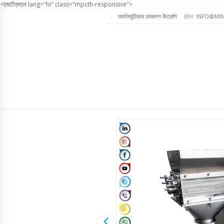
<एचटीएमएल lang="hi" class="mpcth-responsive">
फार्मास्युटिकल उपकरण कैटलॉग
ईमेल:
INFO@MIN