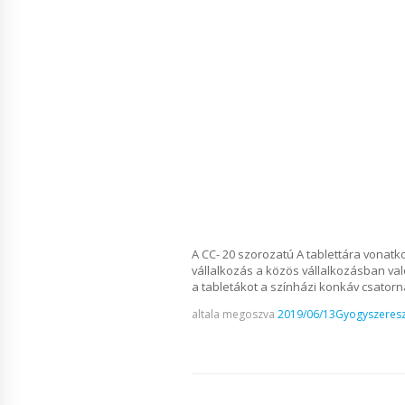
A CC- 20 szorozatú A tablettára vonat
vállalkozás a közös vállalkozásban val
a tabletákot a színházi konkáv csatorn
altala megoszva
2019/06/13
Gyogyszeresz