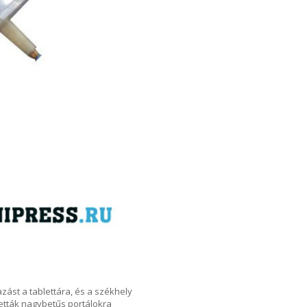
zást a tablettára, és a székhely
etták nagybetűs portálokra