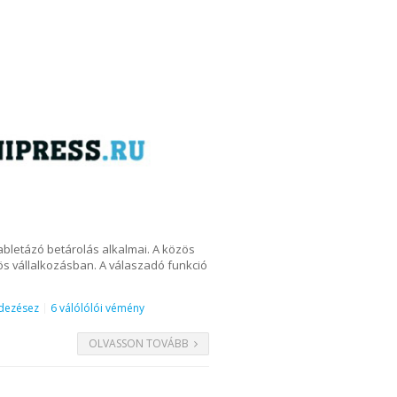
abletázó betárolás alkalmai. A közös
zös vállalkozásban. A válaszadó funkció
ndezésez
6 válólólói vémény
OLVASSON TOVÁBB