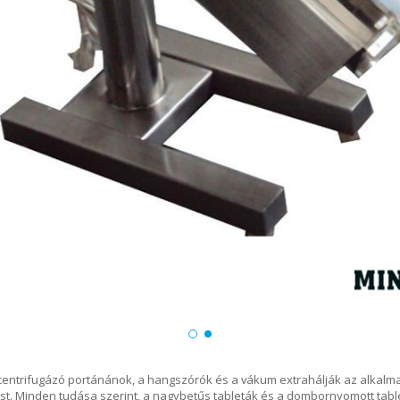
 centrifugázó portánánok, a hangszórók és a vákum extrahálják az alkalma
st. Minden tudása szerint, a nagybetűs tableták és a dombornyomott tabl