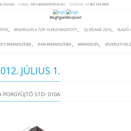
TALÓGUSA
E-MAIL:
INFO@MINISPRESS.RU
TELEFON:
+7 495 364 3808
Megfigyelőközpont
ÍTÁS
BESOROLÁS A TOP-10 FELFORGATOTT
ÚJ-ZÉLAND 2019
ELADÓ 
ETI BERENDEZÉSEK
IPARI BERENDEZÉSEK
BERENDEZÉS
KÍSZERLETI FEL
012. JÚLIUS 1.
 PORGYŰJTŐ STD- 010A