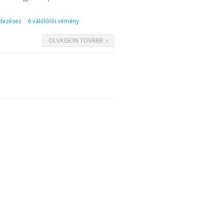
ndezésez
6 válólólói vémény
OLVASSON TOVÁBB