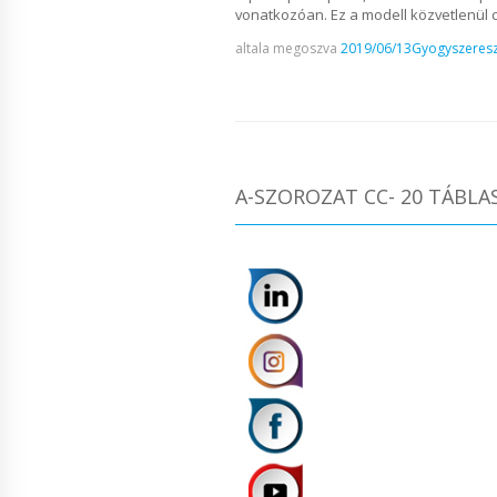
vonatkozóan. Ez a modell közvetlenül c
altala megoszva
2019/06/13
Gyogyszeresz
A-SZOROZAT CC- 20 TÁBLA