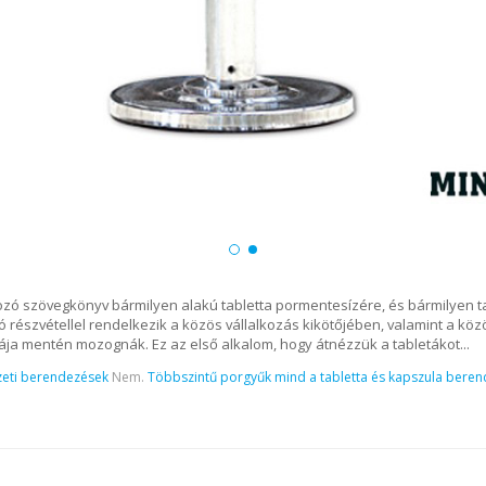
kozó szövegkönyv bármilyen alakú tabletta pormentesízére, és bármilyen t
ó részvétellel rendelkezik a közös vállalkozás kikötőjében, valamint a kö
ája mentén mozognák. Ez az első alkalom, hogy átnézzük a tabletákot...
eti berendezések
Nem.
Többszintű porgyűk mind a tabletta és kapszula bere