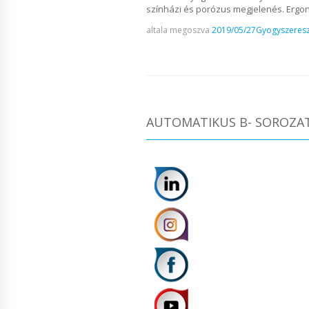
színházi és porózus megjelenés. Ergon
altala megoszva
2019/05/27
Gyogyszeresz
AUTOMATIKUS B- SOROZAT