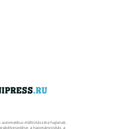
k automatikus elállóztászára hajlanak.
t újrabélyesedése, a hajományosítás, a