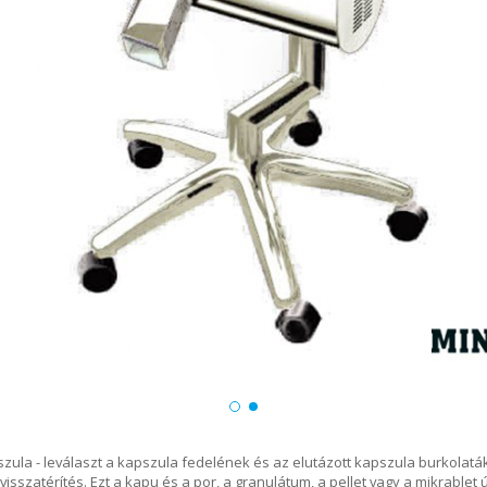
zula - leválaszt a kapszula fedelének és az elutázott kapszula burkolatá
isszatérítés. Ezt a kapu és a por, a granulátum, a pellet vagy a mikrable