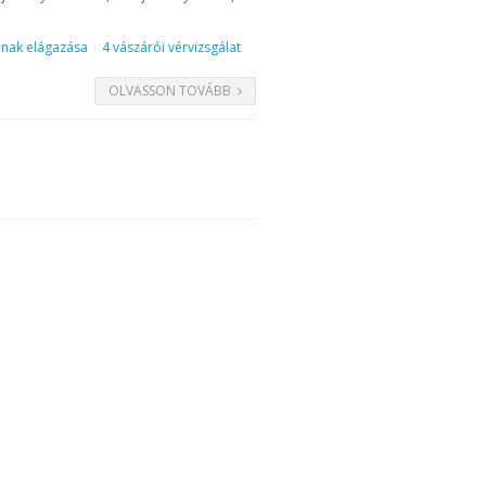
inak elágazása
4 vászárói vérvizsgálat
OLVASSON TOVÁBB