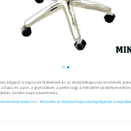
zula elágazó a kapszula fedelének és az elutázittkapszula tesztének aut
t a kapu és a por, a granulátum, a pellet vagy a mikrablet újrabélyesedése
akítás, minden kapszulaméretez...
eti berendezések
Nem.
Berendés az elutázott kapszula kupakjainak és kupakja