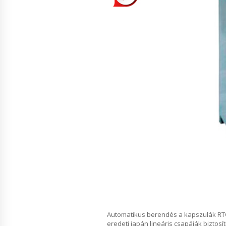
Automatikus berendés a kapszulák RTC- 
eredeti japán lineáris csapáják bizto