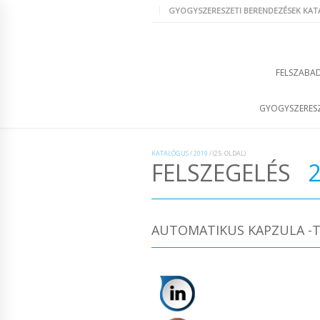
GYOGYSZERESZETI BERENDEZÉSEK KA
FELSZABAD
GYOGYSZERESZ
KATALÓGUS
/
2019
/
(25. OLDAL)
FELSZEGELÉS
2
AUTOMATIKUS KAPZULA -T