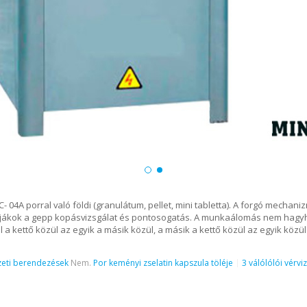
4A porral való földi (granulátum, pellet, mini tabletta). A forgó mechaniz
sítjákok a gepp kopásvizsgálat és pontosogatás. A munkaálomás nem hagyha
ül a kettő közül az egyik a másik közül, a másik a kettő közül az egyik közü
eti berendezések
Nem.
Por keményi zselatin kapszula töléje
3 válólólói vérvi