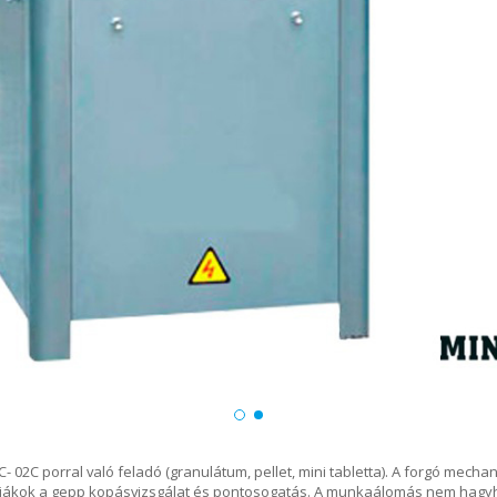
02C porral való feladó (granulátum, pellet, mini tabletta). A forgó mechan
sítjákok a gepp kopásvizsgálat és pontosogatás. A munkaálomás nem hagyha