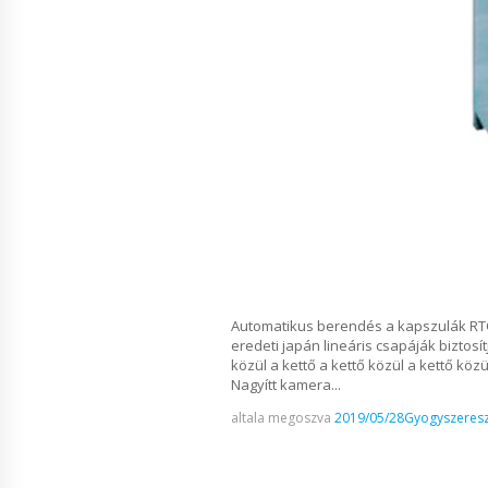
Automatikus berendés a kapszulák RTC- 0
eredeti japán lineáris csapáják bizto
közül a kettő a kettő közül a kettő köz
Nagyítt kamera...
altala megoszva
2019/05/28
Gyogyszeresz