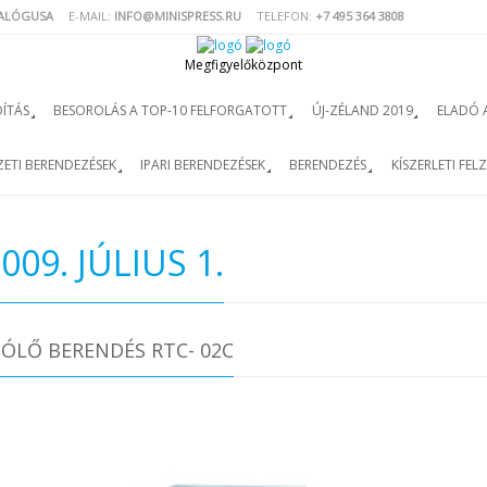
TALÓGUSA
E-MAIL:
INFO@MINISPRESS.RU
TELEFON:
+7 495 364 3808
Megfigyelőközpont
ÍTÁS
BESOROLÁS A TOP-10 FELFORGATOTT
ÚJ-ZÉLAND 2019
ELADÓ 
ETI BERENDEZÉSEK
IPARI BERENDEZÉSEK
BERENDEZÉS
KÍSZERLETI FEL
009. JÚLIUS 1.
ÓLŐ BERENDÉS RTC- 02C