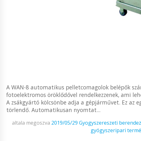
A WAN-8 automatikus pelletcomagolok belépők számá
fotoelektromos öröklődővel rendelkezzenek, ami leh
A zsákgyártó kölcsönbe adja a gépjárművet. Ez az eg
törlendő. Automatikusan nyomtat...
altala megoszva
2019/05/29
Gyogyszereszeti berende
gyógyszeripari term