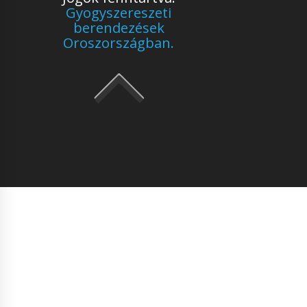
Gyogyszereszeti
berendezések
Oroszországban.