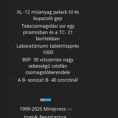
XL- 12 műanyag palack tő és
kupazoló gep
Teáscsomagolási sor egy
piramisban és a TC- 21
borítekban
Laboratóriumi tabletttaprés
1000
BSP- 30 vízszentes nagy
sebességű celofán
csomagolóberendele
A B- sorozat B- 40 szorzónál
1999-2025 Minipress
.ru
Jogok fenntartva.