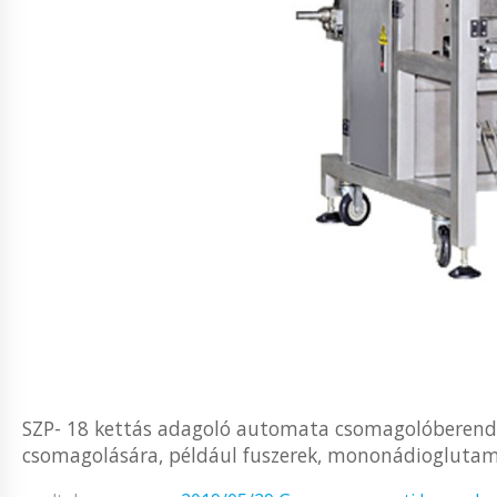
SZP- 18 kettás adagoló automata csomagolóberendé
csomagolására, például fuszerek, mononádioglutamát,