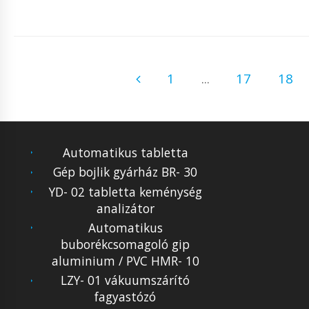
1
...
17
18
Automatikus tabletta
Gép bojlik gyárház BR- 30
YD- 02 tabletta keménység
analizátor
Automatikus
buborékcsomagoló gip
aluminium / PVC HMR- 10
LZY- 01 vákuumszárító
fagyastózó