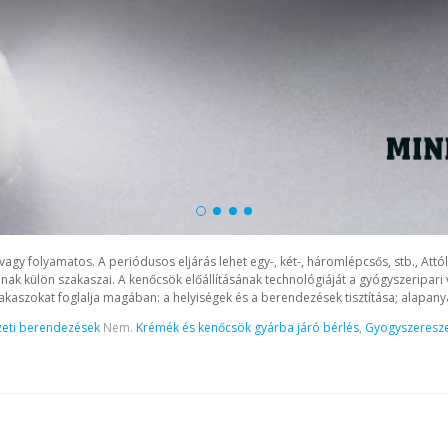
agy folyamatos. A periódusos eljárás lehet egy-, két-, háromlépcsős, stb., Att
ának külön szakaszai. A kenőcsök előállításának technológiáját a gyógyszeripar
akaszokat foglalja magában: a helyiségek és a berendezések tisztítása; alapanyag
eti berendezések
Nem.
Krémék és kenőcsök gyárba járó bérlés
,
Gyogyszeresze