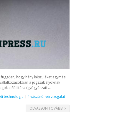
ól függően, hogy hány készüléket egymás
i vállalkozásokban a jogszabályoknak
ok előállítása (gyógyászati ...
ti technologia
4 vászárói vérvizsgálat
OLVASSON TOVÁBB