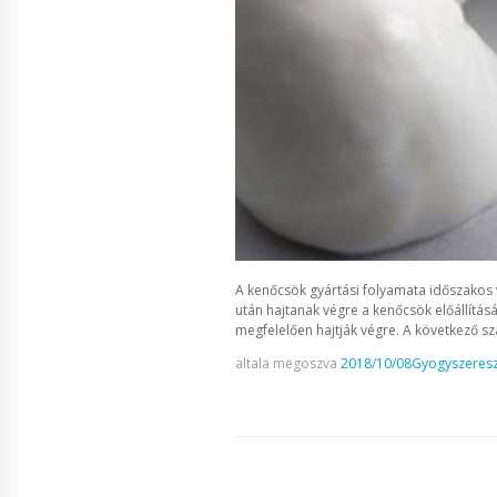
A kenőcsök gyártási folyamata időszakos v
után hajtanak végre a kenőcsök előállítás
megfelelően hajtják végre. A következő sz
altala megoszva
2018/10/08
Gyogyszeresz