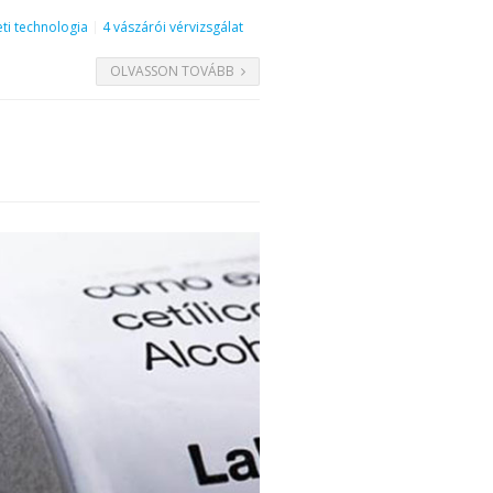
ti technologia
4 vászárói vérvizsgálat
OLVASSON TOVÁBB