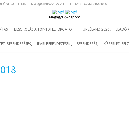
TALÓGUSA
E-MAIL:
INFO@MINISPRESS.RU
TELEFON:
+7 495 364 3808
Megfigyelőközpont
ÍTÁS
BESOROLÁS A TOP-10 FELFORGATOTT
ÚJ-ZÉLAND 2026
ELADÓ 
ETI BERENDEZÉSEK
IPARI BERENDEZÉSEK
BERENDEZÉS
KÍSZERLETI FEL
2018