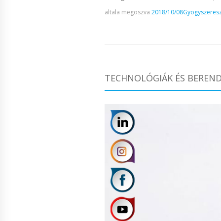
altala megoszva
2018/10/08
Gyogyszeresz
TECHNOLÓGIÁK ÉS BEREND