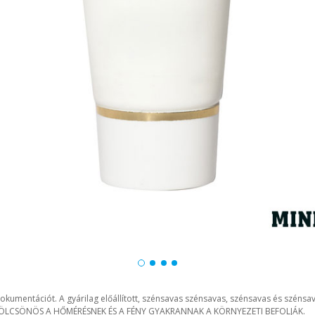
okumentációt. A gyárilag előállított, szénsavas szénsavas, szénsavas és szénsava
 KÖLCSÖNÖS A HŐMÉRÉSNEK ÉS A FÉNY GYAKRANNAK A KÖRNYEZETI BEFOLJÁK.