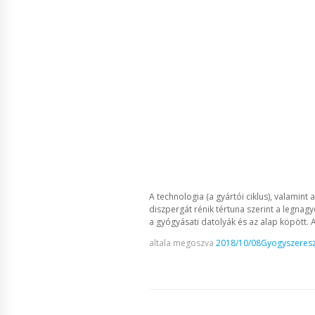
A technologia (a gyártói ciklus), valamin
diszpergát rénik tértuna szerint a legna
a gyógyásati datolyák és az alap köpött. 
altala megoszva
2018/10/08
Gyogyszeresz