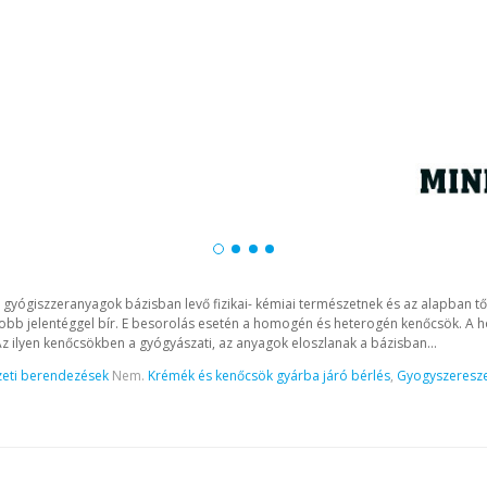
t a gyógiszzeranyagok bázisban levő fizikai- kémiai természetnek és az alapban t
gyobb jelentéggel bír. E besorolás esetén a homogén és heterogén kenőcsök. A
Az ilyen kenőcsökben a gyógyászati, az anyagok eloszlanak a bázisban...
eti berendezések
Nem.
Krémék és kenőcsök gyárba járó bérlés
,
Gyogyszeresze