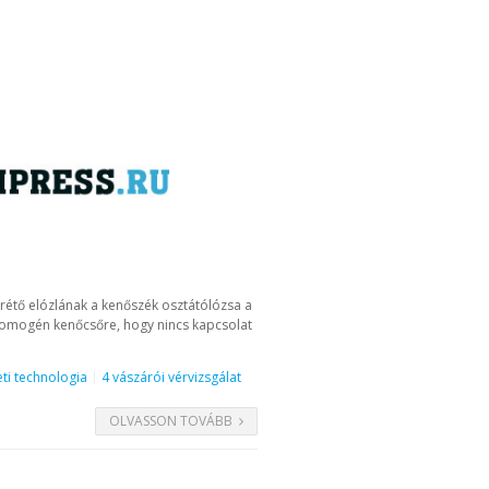
őrétő elózlának a kenőszék osztátólózsa a
 homogén kenőcsőre, hogy nincs kapcsolat
ti technologia
4 vászárói vérvizsgálat
OLVASSON TOVÁBB