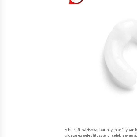
A hidrofil bázisokat bármilyen arányban k
oldatai és gélei; fitoszterol gélek; agyag