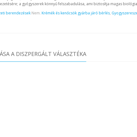
etésére; a gyógyszerek könnyű felszabadulása, ami biztosítja magas biológiai s
eti berendezések
Nem.
Krémék és kenőcsök gyárba járó bérlés
,
Gyogyszeresze
SA A DISZPERGÁLT VÁLASZTÉKA