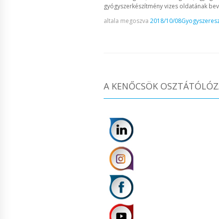
gyógyszerkészítmény vizes oldatának bevez
altala megoszva
2018/10/08
Gyogyszeresz
A KENŐCSÖK OSZTÁTÓLÓZÁ