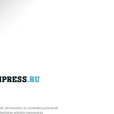
lek; természetes és szintetikus polimerek
 lehetősége jelentős mennyiségű