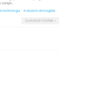
zintjét ...
ti technologia
4 vászárói vérvizsgálat
OLVASSON TOVÁBB