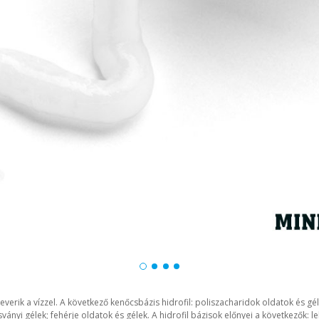
everik a vízzel. A következő kenőcsbázis hidrofil: poliszacharidok oldatok és gé
 ásványi gélek; fehérje oldatok és gélek. A hidrofil bázisok előnyei a következők: