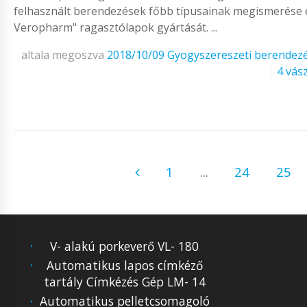
felhasznált berendezések főbb típusainak megismerése ér
Veropharm" ragasztólapok gyártását. ...
altala megoszva
2018/10/09
Gyogyszereszeti berendez
4 vász
1
...
24
25
V- alakú porkeverő VL- 180
Automatikus lapos címkéző
tartály Címkézés Gép LM- 14
Automatikus pelletcsomagoló