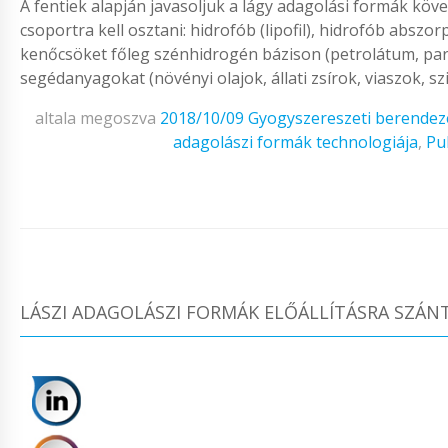
A fentiek alapján javasoljuk a lágy adagolási formák köv
csoportra kell osztani: hidrofób (lipofil), hidrofób abszorp
kenőcsöket főleg szénhidrogén bázison (petrolátum, paraff
segédanyagokat (növényi olajok, állati zsírok, viaszok, szin
altala megoszva
2018/10/09
Gyogyszereszeti berendez
adagolászi formák technologiája
,
Pu
LÁSZI ADAGOLÁSZI FORMÁK ELŐÁLLÍTÁSRA SZÁ