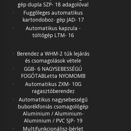
gép dupla SZP- 18 adagolóval
Fuggõleges automatikus
kartondoboz- gép JAD- 17
Automatikus kapzula -
töltőgép LTM- 16
Berendez a WHM-2 tűk lejárás
és csomagolások vétele
GGB- 6 NAGYSEBESSÉGÚ
FOGÓTABLetta NYOMOMB
Automatikus ZXM- 10G
ragasztóberendez
Automatikus nagysebességű
buborékfoniás csomagológép
Aluminium / Aluminium-
Aluminium / PVC SJP- 19
Multifunkcionálisz-bérlet