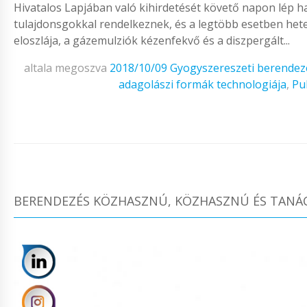
Hivatalos Lapjában való kihirdetését követő napon lép ha
tulajdonsgokkal rendelkeznek, és a legtöbb esetben he
eloszlája, a gázemulziók kézenfekvő és a diszpergált...
altala megoszva
2018/10/09
Gyogyszereszeti berendez
adagolászi formák technologiája
,
Pu
BERENDEZÉS KÖZHASZNÚ, KÖZHASZNÚ ÉS TANÁ