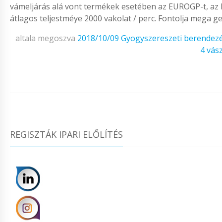
vámeljárás alá vont termékek esetében az EUROGP-t, az 
átlagos teljestméye 2000 vakolat / perc. Fontolja mega g
altala megoszva
2018/10/09
Gyogyszereszeti berendez
4 vász
REGISZTÁK IPARI ELŐLÍTÉS