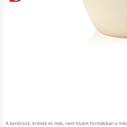
A kenőcsök, krímek és más, nem kívánt formákban a mikrof