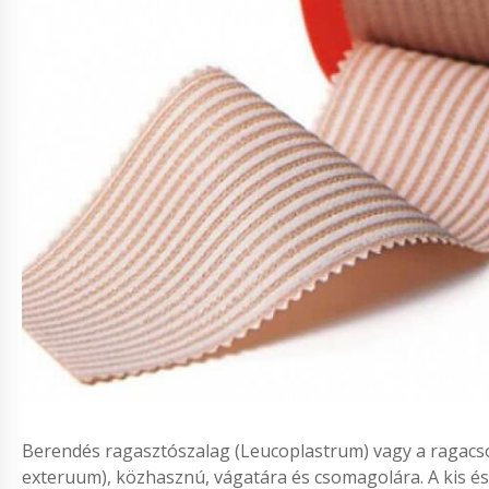
Berendés ragasztószalag (Leucoplastrum) vagy a ragacs
exteruum), közhasznú, vágatára és csomagolára. A kis é