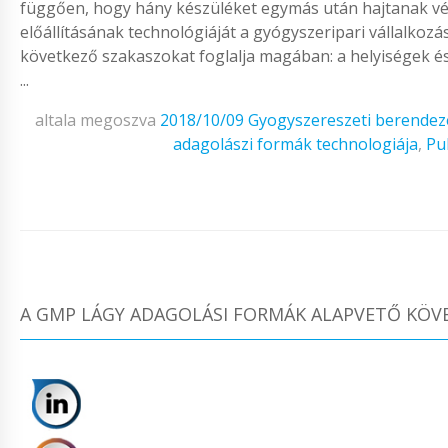
függően, hogy hány készüléket egymás után hajtanak vég
előállításának technológiáját a gyógyszeripari vállalkoz
következő szakaszokat foglalja magában: a helyiségek és 
...
altala megoszva
2018/10/09
Gyogyszereszeti berendez
adagolászi formák technologiája
,
Pu
A GMP LÁGY ADAGOLÁSI FORMÁK ALAPVETŐ KÖV