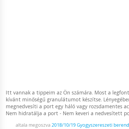
Itt vannak a tippeim az Ön számára. Most a legfon
kívánt minőségű granulátumot készítse. Lényegébe
megnedvesíti a port egy háló vagy rozsdamentes acél
Nem hidratálja a port - Nem keveri a nedvesített po
altala megoszva
2018/10/19
Gyogyszereszeti beren