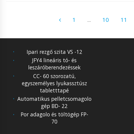
1
...
10
11
Ipari rezgő szita VS -12
JFY4 lineáris tó- és
leszáróberendezéssek
CC- 60 szorozatú,
egyszemélyes lyukassztúsz
tabletttapé
Automatikus pelletcsomagolo
gép BD- 22
Por adagolo és töltögép FP-
70