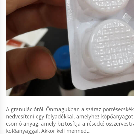
A granulációról. Önmagukban a száraz porrésecské
nedvesíteni egy folyadékkal, amelyhez köpőanyagot a
csomó anyag, amely biztosítja a résecké összervestrá
kölőanyaggal. Akkor kell menned...