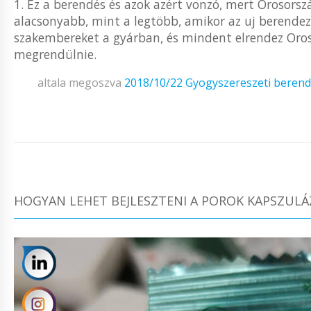
1. Ez a berendés és azok azért vonzó, mert Orosorszá
alacsonyabb, mint a legtöbb, amikor az uj berendezé
szakembereket a gyárban, és mindent elrendez Or
megrendülnie.
altala megoszva
2018/10/22
Gyogyszereszeti beren
HOGYAN LEHET BEJLESZTENI A POROK KAPSZUL