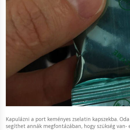
Kapulázni a port keményes zselatin kapszekba. Oda
segíthet annák megfontázában, hogy szükség van- e