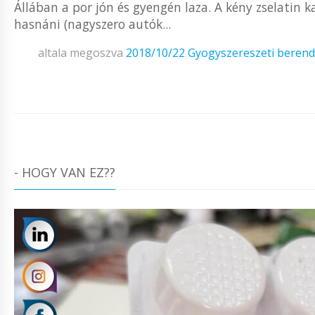
Állában a por jón és gyengén laza. A kény zselatin 
hasnáni (nagyszero autók...
altala megoszva
2018/10/22
Gyogyszereszeti beren
- HOGY VAN EZ??