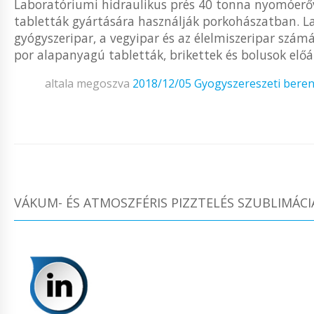
Laboratóriumi hidraulikus prés 40 tonna nyomóerőve
tabletták gyártására használják porkohászatban. L
gyógyszeripar, a vegyipar és az élelmiszeripar sz
por alapanyagú tabletták, brikettek és bolusok előál
altala megoszva
2018/12/05
Gyogyszereszeti bere
VÁKUM- ÉS ATMOSZFÉRIS PIZZTELÉS SZUBLIMÁCI