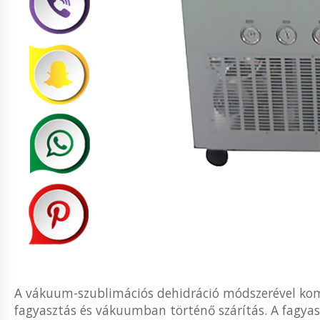
A vákuum-szublimációs dehidráció módszerével kom
fagyasztás és vákuumban történő szárítás. A fagya