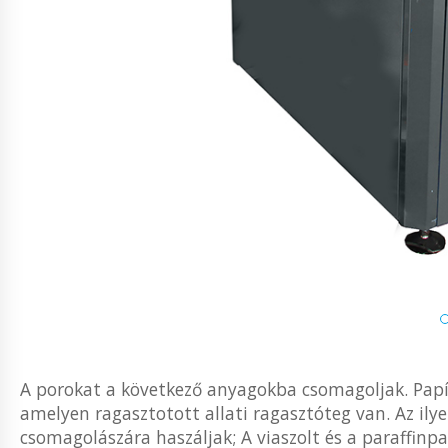
A porokat a következő anyagokba csomagoljak. Papír 
amelyen ragasztotott allati ragasztóteg van. Az ily
csomagolászára haszáljak; A viaszolt és a paraffinp