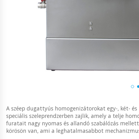
A széep dugattyús homogenizátorokat egy-, két- és
speciális szeleprendzerben zajlik, amely a telje ho
furatait nagy nyomas és allandó szabálózás mellett
körösön van, ami a leghatalmasabbot mechanizmus a