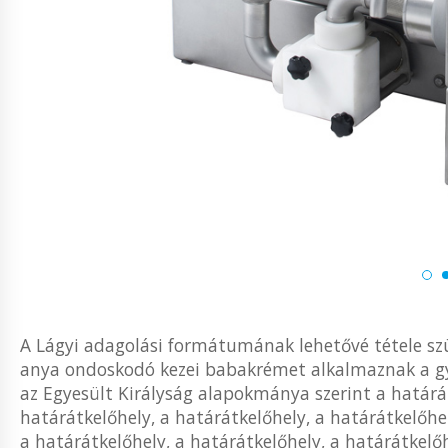
A Lágyi adagolási formátumának lehetővé tétele sz
anya ondoskodó kezei babakrémet alkalmaznak a gy
az Egyesült Királyság alapokmánya szerint a határát
határátkelőhely, a határátkelőhely, a határátkelőhel
a határátkelőhely, a határátkelőhely, a határátkelőh