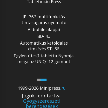
Tabletισκίο Press
JP- 367 multifunkciós
tintasugaras nyomató
A diphile alapjai
BD- 43
Automatikus ketoldalas
címkézés ST- 36
Egylen ütesű tabletta Nyomja
mega az UNIQ- 12 gombot
1999-2026 Minipress
.ru
Jogok fenntartva.
Gyogyszereszeti
berendezések