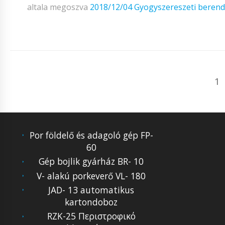
altala megoszva
2018/12/04
Gyogyszereszeti beren
1
Por földelő és adagoló gép FP-
60
Gép bojlik gyárház BR- 10
V- alakú porkeverő VL- 180
JAD- 13 automatikus
kartondoboz
RZK-25 Περιστροφικό