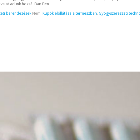
óvajat adunk hozzá. Ban Ben...
eti berendezések
Nem.
Kúpók előllátása a termeszben
,
Gyogyszereszeti techn