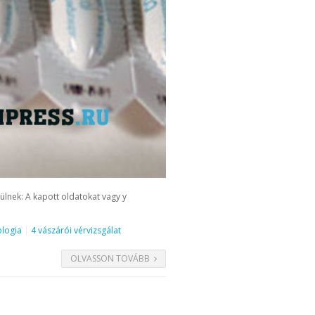
ülnek: A kapott oldatokat vagy y
ologia
4 vászárói vérvizsgálat
OLVASSON TOVÁBB