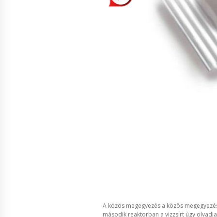
A közös megegyezés a közös megegyezéssel.
második reaktorban a vizzsírt úgy olvadjak