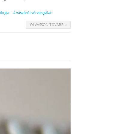
ologia
4 vászárói vérvizsgálat
OLVASSON TOVÁBB