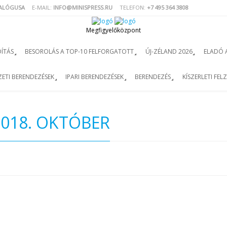
TALÓGUSA
E-MAIL:
INFO@MINISPRESS.RU
TELEFON:
+7 495 364 3808
Megfigyelőközpont
ÍTÁS
BESOROLÁS A TOP-10 FELFORGATOTT
ÚJ-ZÉLAND 2026
ELADÓ 
ETI BERENDEZÉSEK
IPARI BERENDEZÉSEK
BERENDEZÉS
KÍSZERLETI FEL
2018. OKTÓBER