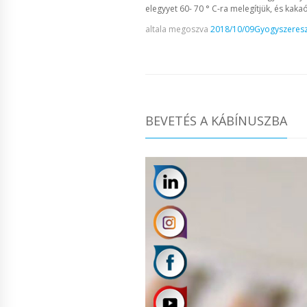
elegyyet 60- 70 ° C-ra melegítjük, és kaka
altala megoszva
2018/10/09
Gyogyszeresz
BEVETÉS A KÁBÍNUSZBA