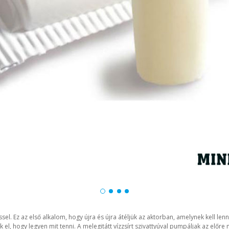
 Ez az első alkalom, hogy újra és újra átéljük az aktorban, amelynek kell lenn
 el, hogy legyen mit tenni. A melegitátt vízzsírt szivattyúval pumpáljak az előr