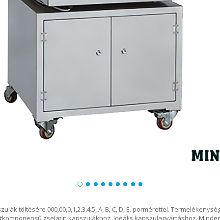
lák töltésére 000,00,0,1,2,3,4,5, A, B, C, D, E. pormérettel. Termelékenys
komponensű zselatin kapszulákhoz. Ideális kapszulagyártáshoz. Minden