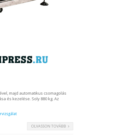
mével, majd automatikus csomagolás
ása és kezelése. Soly 880 kg. Az
rvizsgálat
OLVASSON TOVÁBB