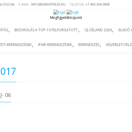
TALÓGUSA
E-MAIL:
INFO@MINISPRESS.RU
TELEFON:
+7 495 364 3808
Megfigyelőközpont
ÍTÁS
BESOROLÁS A TOP-10 FELFORGATOTT
ÚJ-ZÉLAND 2026
ELADÓ 
ETI BERENDEZÉSEK
IPARI BERENDEZÉSEK
BERENDEZÉS
KÍSZERLETI FEL
2017
- 06