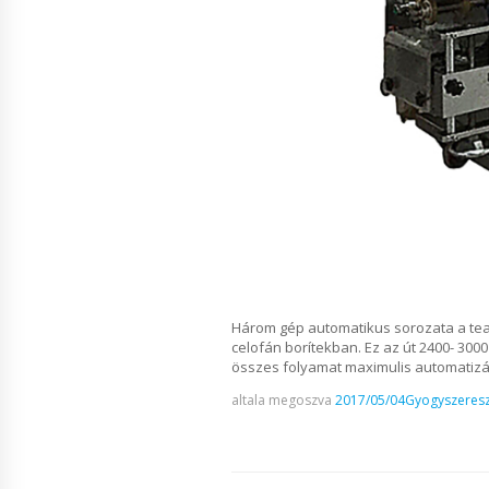
Három gép automatikus sorozata a tea
celofán borítekban. Ez az út 2400- 300
összes folyamat maximulis automatizál
altala megoszva
2017/05/04
Gyogyszeresz