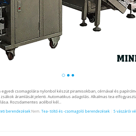
 egyedi csomagolára nylonbol készüt piramisokban, cérnával és papírcí
0 zsákok áramlását jelenti. Automatikus adagolás. Alkalmas tea elfogyaszt
ása. Rozsdamentes acélbol kél...
eti berendezések
Nem.
Tea- töltő és -csomagoló berendezések
5 vászárói vé