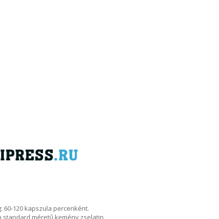
ég: 60-120 kapszula percenként.
 standard méretű kemény zselatin