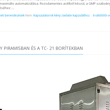
maximális automatizálása. Rozsdamentes acélból készül, a GMP szabványo
éhez ....
eti berendezések
Nem.
Kapszulatorok kény zselatin kapzuláthoz
6 válólólói
 PIRAMISBAN ÉS A TC- 21 BORÍTEKBAN