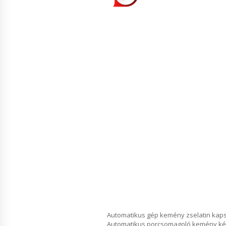
Automatikus gép kemény zselatin kapszu
Automatikus porcsomagoló kemény két