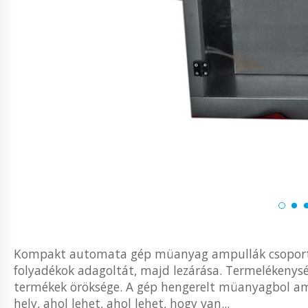
Kompakt automata gép müanyag ampullák csoportos 
folyadékok adagoltát, majd lezárása. Termelékenysé
termékek öröksége. A gép hengerelt müanyagbol ampu
hely, ahol lehet, ahol lehet, hogy van...