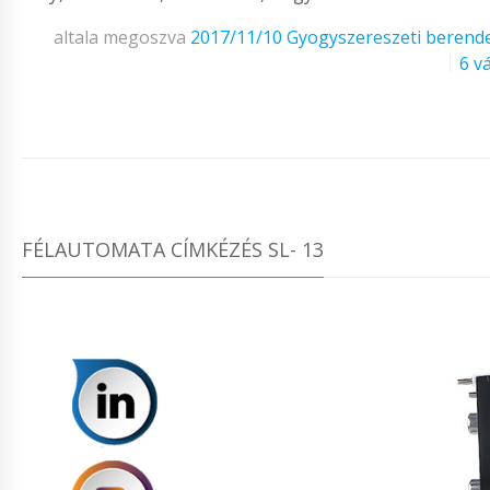
altala megoszva
2017/11/10
Gyogyszereszeti berend
6 v
FÉLAUTOMATA CÍMKÉZÉS SL- 13