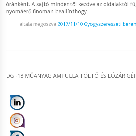
óránként. A sajtó mindentől kezdve az oldalaktól fü
nyomáerő finoman beallínthogy...
altala megoszva
2017/11/10
Gyogyszereszeti bere
DG -18 MŰANYAG AMPULLA TÖLTŐ ÉS LÓZÁR GÉ