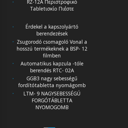
RZ-12A Περιστροφικό
Tabletισκίο Πιέστε
Érdekel a kapszolyártó
berendezések
Zsugorodó csomagoló Vonal a
hosszú termékeknek a BSP- 12
filmben
Automatikus kapzula -tóle
berendés RTC- 02A
GGB3 nagy sebességű
fordítótabletta nyomágomb
LTM- 9 NAGYSEBESSÉGÚ
FORGÓTÁBLETTA
NYOMOGOMB