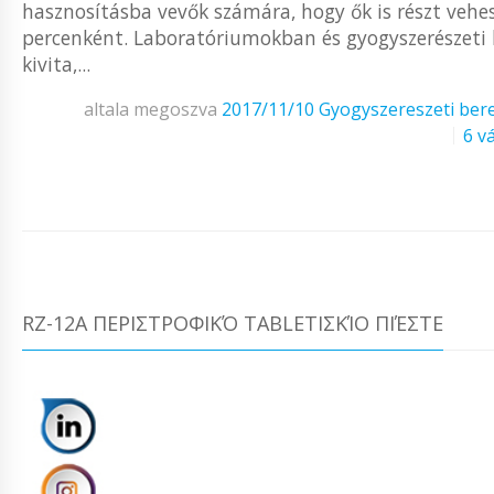
hasznosításba vevők számára, hogy ők is részt vehe
percenként. Laboratóriumokban és gyogyszerészeti 
kivita,...
altala megoszva
2017/11/10
Gyogyszereszeti ber
6 v
RZ-12A ΠΕΡΙΣΤΡΟΦΙΚΌ TABLETΙΣΚΊΟ ΠΙΈΣΤΕ