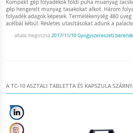
Kompakt gép folyadékok földi puha muanyag zacskób
gép hengerelt munyag tasakokat alkot. Három folya
folyadék adagok képesek. Termelékenység 480 üveg 
acélbál kébül. Résletes utasításokat adunk a palack
altala megoszva
2017/11/10
Gyogyszereszeti berend
A TC-10 ASZTALI TABLETTA ÉS KAPSZULA SZÁRNY