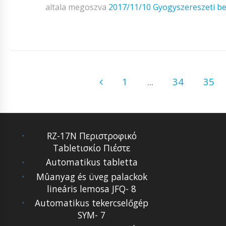
altala megoszva
2017/11/10
Gyogyszereszeti b
1
...
34
35
RZ-17N Περιστροφικό
Tabletισκίο Πιέστε
Automatikus tabletta
Mûanyag és üveg palackok
lineáris lemosa JFQ- 8
Automatikus tekercselőgép
SYM- 7