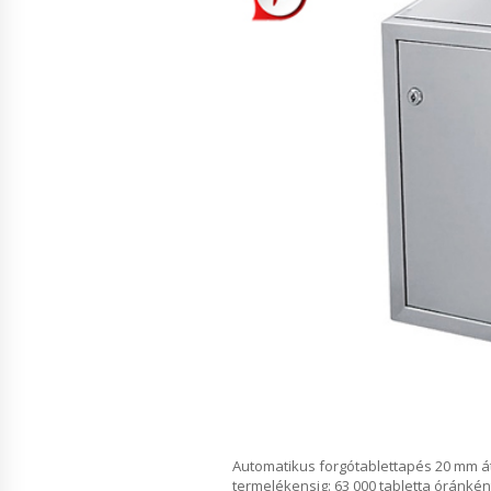
Automatikus forgótablettapés 20 mm átm
termelékensig: 63 000 tabletta óránként