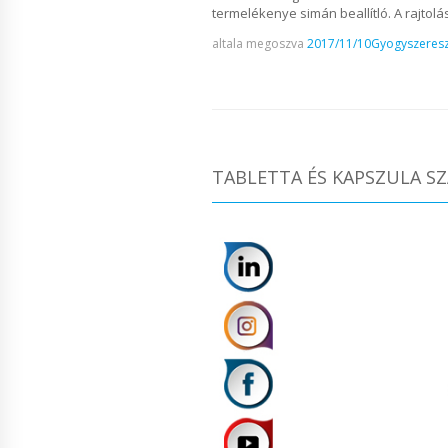
termelékenye simán beallítló. A rajtolá
altala megoszva
2017/11/10
Gyogyszeresz
TABLETTA ÉS KAPSZULA SZ