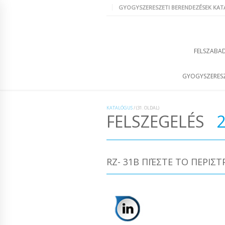
GYOGYSZERESZETI BERENDEZÉSEK KA
FELSZABAD
GYOGYSZERESZ
KATALÓGUS
/
(31. OLDAL)
FELSZEGELÉS
RZ- 31B ΠΙΈΣΤΕ ΤΟ ΠΕΡΙΣ