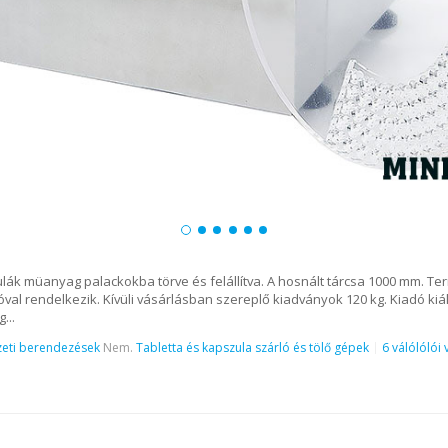
ák müanyag palackokba törve és felállítva. A hosnált tárcsa 1000 mm. Te
val rendelkezik. Kívüli vásárlásban szereplő kiadványok 120 kg. Kiadó kiál
...
eti berendezések
Nem.
Tabletta és kapszula szárló és tölő gépek
6 válólólói