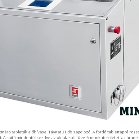
érõ tableták előhívása. Távirat 31 db sajtolózó. A fordó tablettapré roz
. A sajtó mindentől kezdve az oldalaktól függ. A munkaterületet, az áramkö