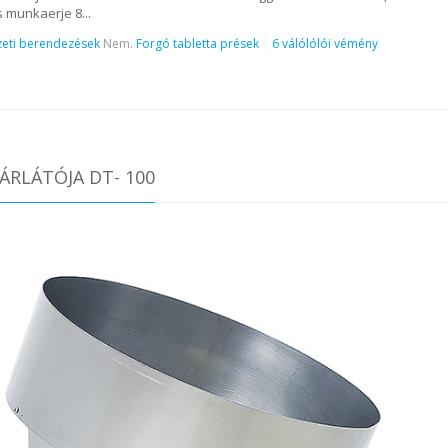
s munkaerje 8...
eti berendezések
Nem.
Forgó tabletta prések
6 válólólói vémény
ÁRLÁTÓJA DT- 100