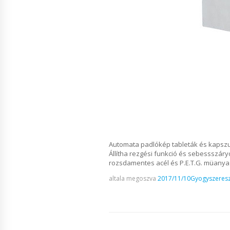
Automata padlókép tableták és kapszul
Állítha rezgési funkció és sebessszáryó
rozsdamentes acél és P.E.T.G. müanyag
altala megoszva
2017/11/10
Gyogyszeresz