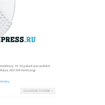
rmelékeny 10- 50 palack percenként.
lítása, AISI 304 minőszegi
 vémény
OLVASSON TOVÁBB