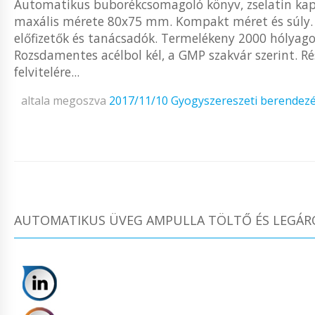
Automatikus buborékcsomagoló könyv, zselatin ka
maxális mérete 80x75 mm. Kompakt méret és súly. A
előfizetők és tanácsadók. Termelékeny 2000 hólyag
Rozsdamentes acélbol kél, a GMP szakvár szerint. 
felvitelére...
altala megoszva
2017/11/10
Gyogyszereszeti berendez
AUTOMATIKUS ÜVEG AMPULLA TÖLTŐ ÉS LEGÁRÓ