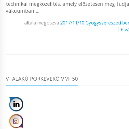
technikai megközelítés, amely előzetesen meg tudja 
vákuumban ...
altala megoszva
2017/11/10
Gyogyszereszeti be
6 v
V- ALAKÚ PORKEVERŐ VM- 50