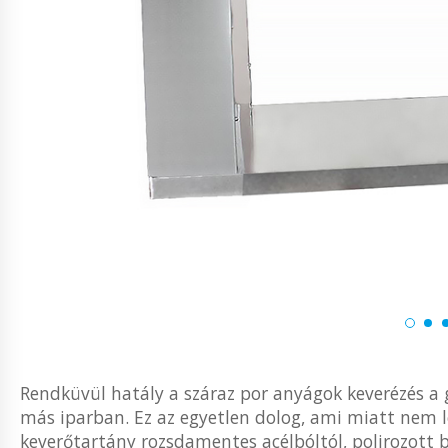
Rendküvül hatály a száraz por anyágok keverézés a 
más iparban. Ez az egyetlen dolog, ami miatt nem le
keverőtartány rozsdamentes acélbóltól, polirozott be