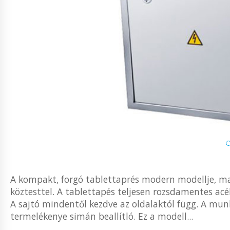
A kompakt, forgó tablettaprés modern modellje, m
köztesttel. A tablettapés teljesen rozsdamentes acé
A sajtó mindentől kezdve az oldalaktól függ. A munk
termelékenye simán beallítló. Ez a modell...