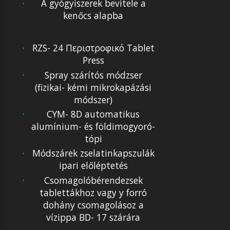
A gyógyiszerek bevitele a
kenőcs alapba
RZS- 24 Περιστροφικό Tablet
Press
Spray szárítós módzser
(fizikai- kémi mikrokapázási
módszer)
CYM- 8D automatikus
alumínium- és földimogyoró-
tópi
Módszárek zselatinkapszulák
ipari előléptetés
Csomagolóbérendezsek
tablettákhoz vagy y forró
dohány csomagolásoz a
vízippa BD- 17 szárára