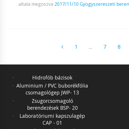
altala megoszva
2017/11/10
Gyogyszereszeti bere
1
...
7
8
Hidrofób bázisok
Aluminium / PVC buborékfólia
csomagológep JWP- 13
Zsugorcsomagoló
berendezések BSP- 20
Laboratóriumi kapszulagép
CAP - 01