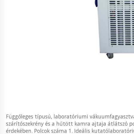
Függőleges típusú, laboratóriumi vákuumfagyasztva szá
szárítószekrény és a hűtött kamra ajtaja átlátszó 
érdekében. Polcok száma 1. Ideális kutatólaboratór