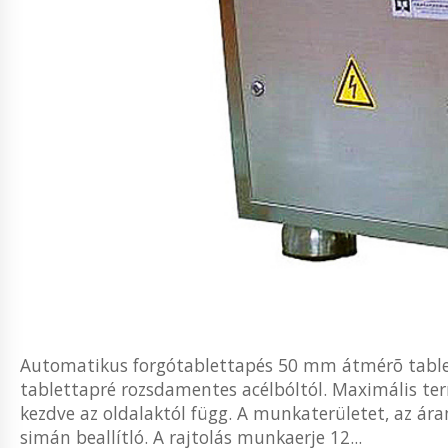
Automatikus forgótablettapés 50 mm átmérõ tableták
tablettapré rozsdamentes acélbóltól. Maximális te
kezdve az oldalaktól függ. A munkaterületet, az ára
simán beallítló. A rajtolás munkaerje 12...