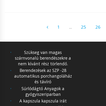
1
...
25
26
Szükseg van magas
szárnvonalú berendészekre a
nem kívánt rész törlendő.
Berendezések az SZP -28
automatikus porchangoláház
és távíró
Súrlódágtó Anyagok a
gyógyiszeriparban
A kapszula kapszula irát