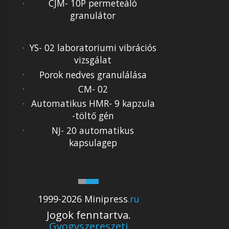
CJM- 10P permeteáló
granulátor
YS- 02 laboratoriumi vibrációs
vizsgálat
Porok nedves granulálása
CM- 02
Automatikus HMR- 9 kapzula
-töltő gén
NJ- 20 automatikus
kapsulagep
1999-2026 Minipress
.ru
Jogok fenntartva.
Gyogyszereszeti