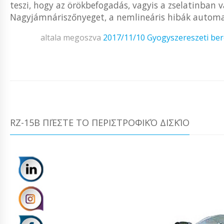
teszi, hogy az örökbefogadás, vagyis a zselatinban
Nagyjámnáriszőnyeget, a nemlineáris hibák automati
altala megoszva
2017/11/10
Gyogyszereszeti be
RZ-15B ΠΙΈΣΤΕ ΤΟ ΠΕΡΙΣΤΡΟΦΙΚΌ ΔΙΣΚΊΟ