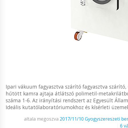
Ipari vákuum fagyasztva szárító fagyasztva szárító, 
hűtött kamra ajtaja átlátszó polimetil-metakrilátb
száma 1-6. Az irányítási rendszert az Egyesült Álla
Ideális kutatólaboratóriumokhoz és kísérleti üzemekh
altala megoszva
2017/11/10
Gyogyszereszeti be
6 v