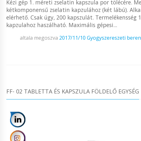
Kézi gép 1. méreti zselatin kapszula por tölécére. 
kétkomponensű zselatin kapzulához (két lábú). Alk
elérhető. Csak úgy, 200 kapszulát. Termelékensség
kapzulahoz haszálható. Maximális gépesi...
altala megoszva
2017/11/10
Gyogyszereszeti bere
FF- 02 TABLETTA ÉS KAPSZULA FÖLDELŐ EGYSÉG