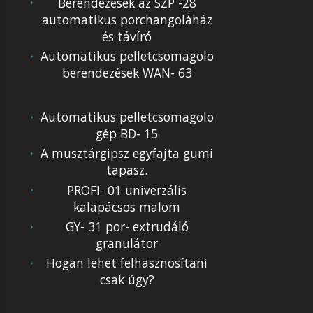
Berendezések az SZP -28
automatikus porchangoláház
és távíró
Automatikus pelletcsomagolo
berendezések WAN- 63
Automatikus pelletcsomagolo
gép BD- 15
A musztárgipsz egyfajta gumi
tapasz.
PROFI- 01 univerzális
kalapácsos malom
GY- 31 por- extrudáló
granulátor
Hogan lehet felhasznosítani
csak úgy?