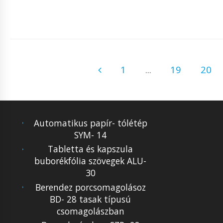
1
...
19
20
Automatikus papír- tólétép
SYM- 14
Tabletta és kapszula
buborékfólia szövegek ALU-
30
Berendez porcsomagolásoz
BD- 28 tasak típusú
csomagolászban