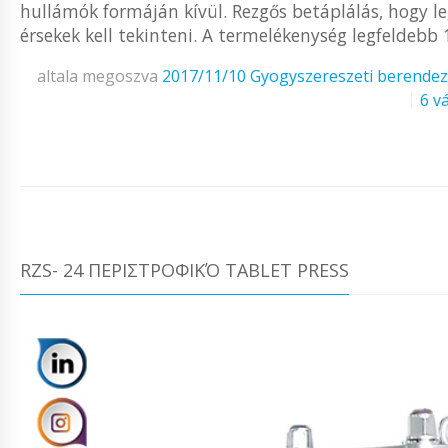
hullámók formáján kívül. Rezgős betáplálás, hogy le
érsekek kell tekinteni. A termelékenység legfeldebb 1
altala megoszva
2017/11/10
Gyogyszereszeti berende
6 v
RZS- 24 ΠΕΡΙΣΤΡΟΦΙΚΌ TABLET PRESS