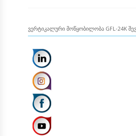
ᲕᲔᲠᲢᲘᲙᲐᲚᲣᲠᲘ ᲛᲝᲬᲧᲝᲑᲘᲚᲝᲑᲐ GFL-24K ᲨᲔᲕ