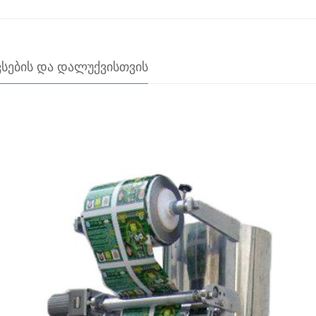
ᲡᲔᲑᲘᲡ ᲓᲐ ᲓᲐᲚᲣᲥᲕᲘᲡᲗᲕᲘᲡ