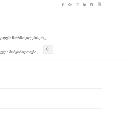
ᲧᲘᲓᲔᲑᲐ ᲛᲬᲐᲠᲛᲝᲔᲑᲚᲔᲑᲘᲡᲒᲐᲜ
ᲜᲢᲣᲚᲘ ᲛᲝᲬᲧᲝᲑᲘᲚᲝᲑᲔᲑᲘ