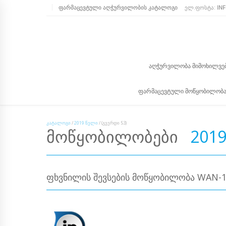
ᲤᲐᲠᲛᲐᲪᲔᲕᲢᲣᲚᲘ ᲐᲦᲭᲣᲠᲕᲘᲚᲝᲑᲘᲡ ᲙᲐᲢᲐᲚᲝᲒᲘ
ᲔᲚ.ᲤᲝᲡᲢᲐ:
IN
ᲐᲦᲭᲣᲠᲕᲘᲚᲝᲑᲐ ᲛᲘᲛᲝᲮᲘᲚᲕᲔ
ᲤᲐᲠᲛᲐᲪᲔᲕᲢᲣᲚᲘ ᲛᲝᲬᲧᲝᲑᲘᲚᲝᲑ
ᲙᲐᲢᲐᲚᲝᲒᲘ
/
2019 ᲬᲔᲚᲘ
/
(ᲒᲕᲔᲠᲓᲘ 53)
ᲛᲝᲬᲧᲝᲑᲘᲚᲝᲑᲔᲑᲘ
2019
ᲤᲮᲕᲜᲘᲚᲘᲡ ᲨᲔᲕᲡᲔᲑᲘᲡ ᲛᲝᲬᲧᲝᲑᲘᲚᲝᲑᲐ WAN-