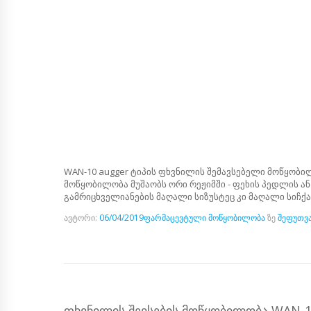
WAN-10 augger ტიპის ფხვნილის შემავსებელი მოწყობილ
მოწყობილობა მუშაობს ორი რეჟიმში - ფეხის პედლის ა
გამრიცხველიანების მაღალი სიზუსტეც კი მაღალი სიჩქ
ავტორი:
06/04/2019
ფარმაცევტული მოწყობილობა
ზე
შეფუთვა
ᲤᲮᲕᲜᲘᲚᲘᲡ ᲨᲔᲕᲡᲔᲑᲘᲡ ᲛᲝᲬᲧᲝᲑᲘᲚᲝᲑᲐ WAN-