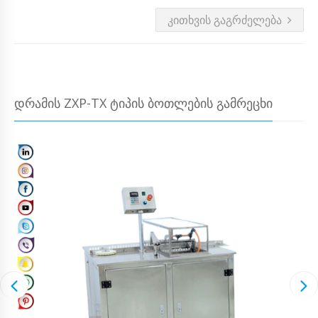
ᲙᲘᲗᲮᲕᲘᲡ ᲒᲐᲒᲠᲫᲔᲚᲔᲑᲐ
ᲓᲠᲐᲛᲘᲡ ZXP-TX ᲢᲘᲞᲘᲡ ᲑᲝᲗᲚᲔᲑᲘᲡ ᲒᲐᲛᲠᲔᲪᲮᲘ