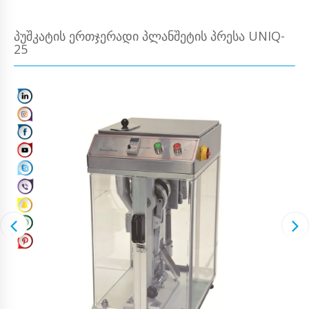
ᲞᲣᲨᲙᲐᲢᲘᲡ ᲔᲠᲗᲯᲔᲠᲐᲓᲘ ᲞᲚᲐᲜᲨᲔᲢᲘᲡ ᲞᲠᲔᲡᲐ UNIQ-
25