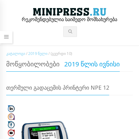
რეკომენდებულია საიმედო მომსახურება
ᲙᲐᲢᲐᲚᲝᲒᲘ
/
2019 ᲬᲔᲚᲘ
/
(ᲒᲕᲔᲠᲓᲘ 10)
ᲛᲝᲬᲧᲝᲑᲘᲚᲝᲑᲔᲑᲘ
2019 ᲬᲚᲘᲡ ᲘᲕᲜᲘᲡᲘ
ᲗᲔᲠᲛᲣᲚᲘ ᲒᲐᲓᲐᲪᲔᲛᲘᲡ ᲞᲠᲘᲜᲢᲔᲠᲘ NPE 12