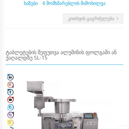
ხაზები
6 მომხმარებლის მიმოხილვა
ᲙᲘᲗᲮᲕᲘᲡ ᲒᲐᲒᲠᲫᲔᲚᲔᲑᲐ
ᲢᲐᲑᲚᲔᲢᲔᲑᲘᲡ ᲨᲔᲤᲣᲗᲕᲐ ᲐᲚᲣᲛᲘᲜᲘᲡ ᲤᲝᲚᲒᲐᲨᲘ ᲐᲜ
ᲥᲐᲦᲐᲚᲓᲖᲔ SL-15