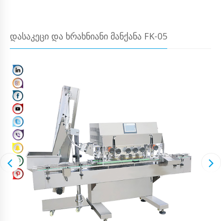
ᲓᲐᲡᲐᲙᲔᲪᲘ ᲓᲐ ᲮᲠᲐᲮᲜᲘᲐᲜᲘ ᲛᲐᲜᲥᲐᲜᲐ FK-05