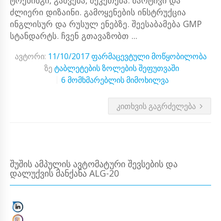
ტრენინგი, გაშვება, შეკეთება. მარტივი და
ძლიერი დიზაინი. გამოყენების ინსტრუქცია
ინგლისურ და რუსულ ენებზე. შეესაბამება GMP
სტანდარტს. ჩვენ გთავაზობთ ...
ავტორი:
11/10/2017
ფარმაცევტული მოწყობილობა
ზე
ტაბლეტების ზოლების შეფუთვაში
6 მომხმარებლის მიმოხილვა
ᲙᲘᲗᲮᲕᲘᲡ ᲒᲐᲒᲠᲫᲔᲚᲔᲑᲐ
ᲨᲣᲨᲘᲡ ᲐᲛᲞᲣᲚᲘᲡ ᲐᲕᲢᲝᲛᲐᲢᲣᲠᲘ ᲨᲔᲕᲡᲔᲑᲘᲡ ᲓᲐ
ᲓᲐᲚᲣᲥᲕᲘᲡ ᲛᲐᲜᲥᲐᲜᲐ ALG-20