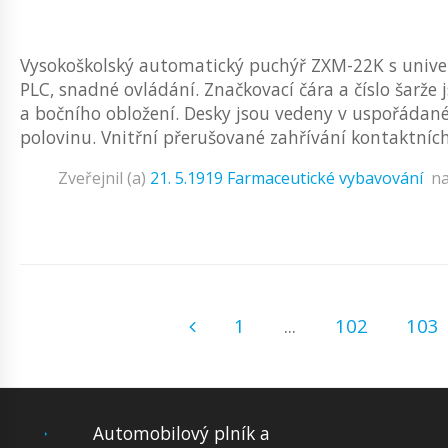
Vysokoškolský automatický puchýř ZXM-22K s univer
PLC, snadné ovládání. Značkovací čára a číslo šarže
a bočního obložení. Desky jsou vedeny v uspořádan
polovinu. Vnitřní přerušované zahřívání kontaktních
Zveřejnil (a)
21. 5.1919
Farmaceutické vybavování
n
1
...
102
103
Automobilový plník a