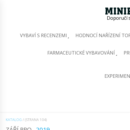
Doporučí s
VYBAVÍ S RECENZEMI
HODNOCÍ NAŘÍZENÍ TOP
FARMACEUTICKÉ VYBAVOVÁNÍ
PR
EXPERIMEN
KATALOG
/
(STRANA 104)
ZÁŘÍ PRO
2019