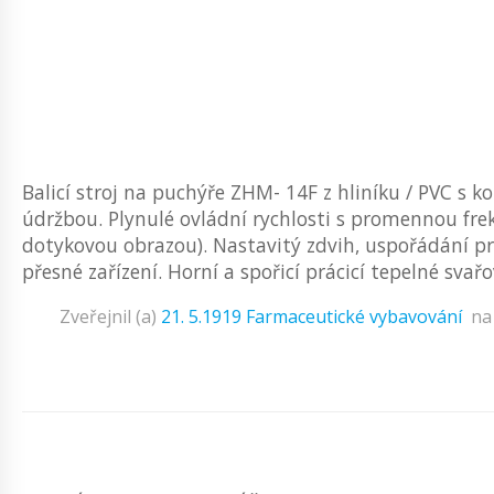
Balicí stroj na puchýře ZHM- 14F z hliníku / PVC 
údržbou. Plynulé ovládní rychlosti s promennou frek
dotykovou obrazou). Nastavitý zdvih, uspořádání p
přesné zařízení. Horní a spořicí prácicí tepelné svařov
Zveřejnil (a)
21. 5.1919
Farmaceutické vybavování
n