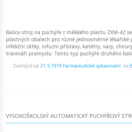
Balice stroj na puchýře z měkkého plastu ZXM-42 s
plastných obalech pro různé jednosměrné lékařské p
infekční zátky, infuzní přístavy, katétry, vazy, chiru
travináří pramyslu. Tento typ puchýře druhého balicí
Zveřejnil (a)
21. 5.1919
Farmaceutické vybavování
na
B
VYSOKOŠKOLSKÝ AUTOMATICKÝ PUCHÝŘOVÝ STRO