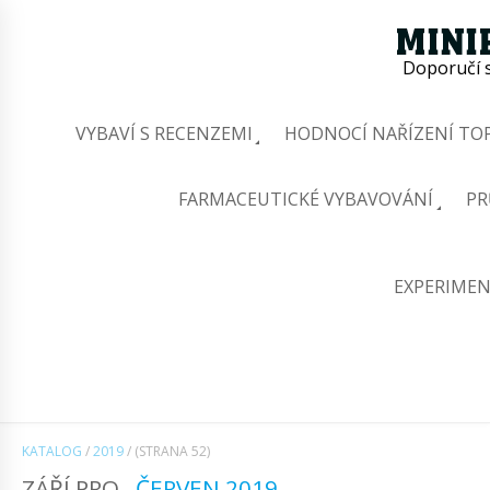
Doporučí s
VYBAVÍ S RECENZEMI
HODNOCÍ NAŘÍZENÍ TOP
FARMACEUTICKÉ VYBAVOVÁNÍ
PR
EXPERIMEN
KATALOG
/
2019
/
(STRANA 52)
ZÁŘÍ PRO
ČERVEN 2019