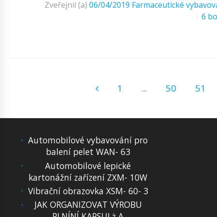
Zveřejnil (a)
06/04/2019
Farmaceutické vybavov
6 b
1
...
50
51
Automobilové vybavování pro
balení pelet WAN- 63
Automobilové lepické
kartonážní zařízení ZXM- 10W
Vibrační obrazovka XSM- 60- 3
JAK ORGANIZOVAT VÝROBU
PLNÍNÍ KAPSULż A