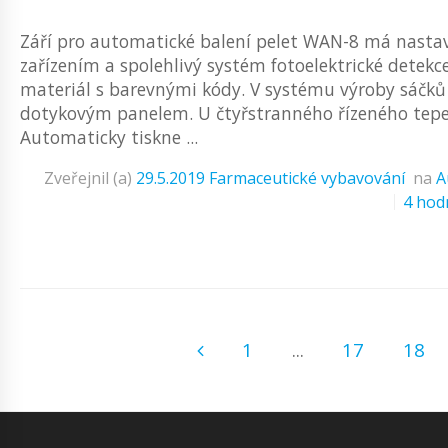
Září pro automatické balení pelet WAN-8 má nasta
zařízením a spolehlivý systém fotoelektrické detekc
materiál s barevnými kódy. V systému výroby sáčků
dotykovým panelem. U čtyřstranného řízeného tepel
Automaticky tiskne ...
Zveřejnil (a)
29.5.2019
Farmaceutické vybavování
na
A
4 hod
1
...
17
18