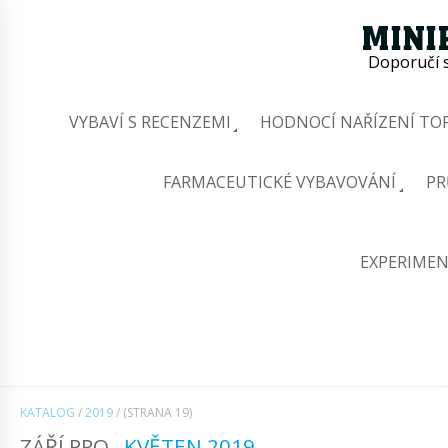
Doporučí s
VYBAVÍ S RECENZEMI
HODNOCÍ NAŘÍZENÍ TOP
FARMACEUTICKÉ VYBAVOVÁNÍ
PR
EXPERIMEN
KATALOG
/
2019
/
(STRANA 19)
ZÁŘÍ PRO
KVĚTEN 2019