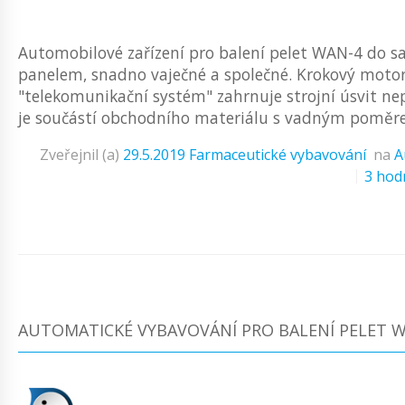
Automobilové zařízení pro balení pelet WAN-4 do s
panelem, snadno vaječné a společné. Krokový moto
"telekomunikační systém" zahrnuje strojní úsvit ne
je součástí obchodního materiálu s vadným poměre
Zveřejnil (a)
29.5.2019
Farmaceutické vybavování
na
A
3 hod
AUTOMATICKÉ VYBAVOVÁNÍ PRO BALENÍ PELET 