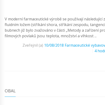
V moderní farmaceutické výrobě se používají následující
fluidním ložem (stříkání shora, stříkání zespodu, tangenc
bubnech již bylo zvažováno v části „Metody a zařízení 
filmových povlaků jsou: teplota, množství a vlhkost ...
Zveřejnil (a)
10/08/2018
Farmaceutické vybavov
4 hod
OBAL