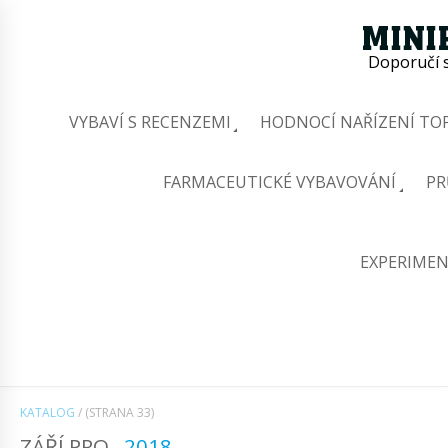
Doporučí s
VYBAVÍ S RECENZEMI
HODNOCÍ NAŘÍZENÍ TOP
FARMACEUTICKÉ VYBAVOVÁNÍ
PR
EXPERIMEN
KATALOG
/
(STRANA 33)
ZÁŘÍ PRO
2018