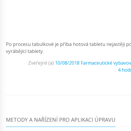
Po procesu tabulkové je příba hotová tabletu nejastěji
vyrábějící tablety.
Zveřejnil (a)
10/08/2018
Farmaceutické vybavov
4 hod
METODY A NAŘÍZENÍ PRO APLIKACI ÚPRAVU