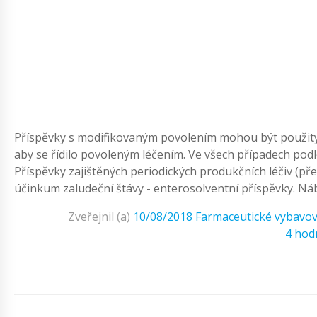
Příspěvky s modifikovaným povolením mohou být použity
aby se řídilo povoleným léčením. Ve všech případech podle
Příspěvky zajištěných periodických produkčních léčiv (př
účinkum zaludeční štávy - enterosolventní příspěvky. Ná
Zveřejnil (a)
10/08/2018
Farmaceutické vybavov
4 hod