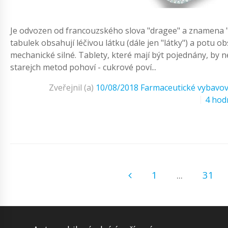
Je odvozen od francouzského slova "dragee" a znamena 
tabulek obsahují léčivou látku (dále jen "látky") a potu o
mechanické silné. Tablety, které mají být pojednány, by n
starejch metod pohoví - cukrové poví...
Zveřejnil (a)
10/08/2018
Farmaceutické vybavov
4 hod
1
...
31