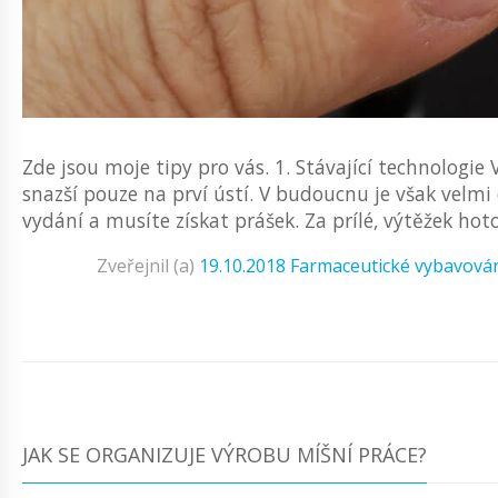
Zde jsou moje tipy pro vás. 1. Stávající technologie
snazší pouze na prví ústí. V budoucnu je však velmi
vydání a musíte získat prášek. Za prílé, výtěžek hot
Zveřejnil (a)
19.10.2018
Farmaceutické vybavová
JAK SE ORGANIZUJE VÝROBU MÍŠNÍ PRÁCE?