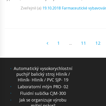
Zveřejnil (a)
19.10.2018
Farmaceutické vybavová
1
...
11
12
Automatický vysokorychlostní
puchýř balický stroj Hliník /
Hliník- Hliník / PVC SJP- 19
Laboratorní mlýn PRO- 02
Fluidní sušička CJM-300
Jak se organizuje výrobu
míšní práce?