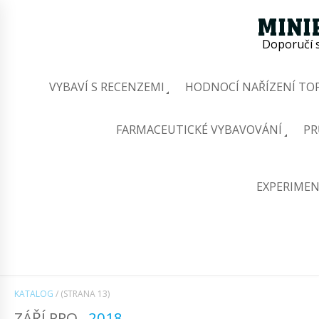
Doporučí s
VYBAVÍ S RECENZEMI
HODNOCÍ NAŘÍZENÍ TOP
FARMACEUTICKÉ VYBAVOVÁNÍ
PR
EXPERIMEN
KATALOG
/
(STRANA 13)
ZÁŘÍ PRO
2018