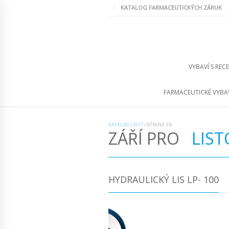
KATALOG FARMACEUTICKÝCH ZÁRUK
VYBAVÍ S REC
FARMACEUTICKÉ VYBA
KATALOG
/
2017
/
(STRANA 33)
ZÁŘÍ PRO
LIST
HYDRAULICKÝ LIS LP- 100