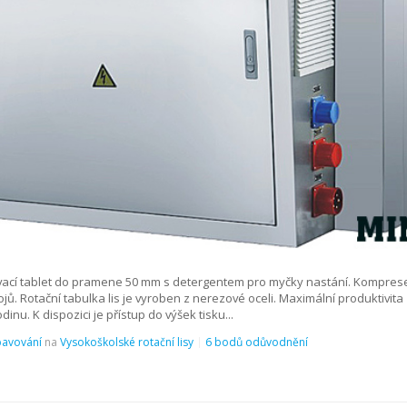
sovací tablet do pramene 50 mm s detergentem pro myčky nastání. Komprese 
jů. Rotační tabulka lis je vyroben z nerezové oceli. Maximální produktivita 
inu. K dispozici je přístup do výšek tisku...
bavování
na
Vysokoškolské rotační lisy
6 bodů odůvodnění