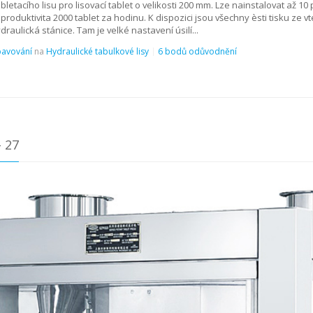
tacího lisu pro lisovací tablet o velikosti 200 mm. Lze nainstalovat až 10 p
produktivita 2000 tablet za hodinu. K dispozici jsou všechny èsti tisku ze v
raulická stánice. Tam je velké nastavení úsilí...
bavování
na
Hydraulické tabulkové lisy
6 bodů odůvodnění
 27