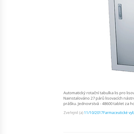
Automatický rotační tabulka lis pro li
Nainstalováno 27 párů lisovacích nástro
prášku. Jednovrstvá - 48600 tablet za hod
Zveřejnil (a)
11/10/2017
Farmaceutické vy