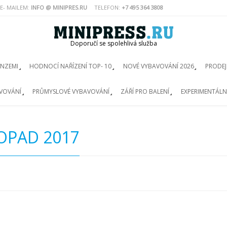
E- MAILEM:
INFO @ MINIPRES.RU
TELEFON:
+7 495 364 3808
Doporučí se spolehlivá služba
ENZEMI
HODNOCÍ NAŘÍZENÍ TOP- 10
NOVÉ VYBAVOVÁNÍ 2026
PRODEJ
VOVÁNÍ
PRŮMYSLOVÉ VYBAVOVÁNÍ
ZÁŘÍ PRO BALENÍ
EXPERIMENTÁLN
OPAD 2017