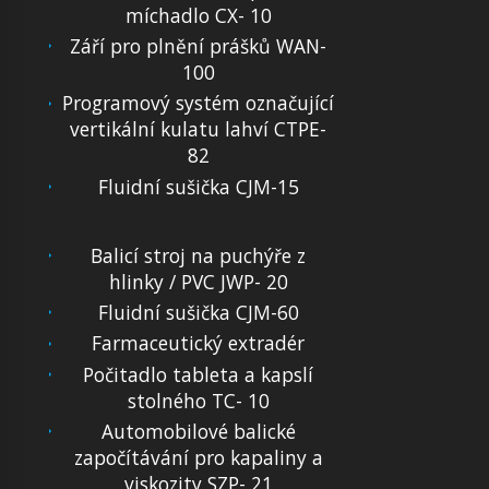
míchadlo CX- 10
Září pro plnění prášků WAN-
100
Programový systém označující
vertikální kulatu lahví CTPE-
82
Fluidní sušička CJM-15
Balicí stroj na puchýře z
hlinky / PVC JWP- 20
Fluidní sušička CJM-60
Farmaceutický extradér
Počitadlo tableta a kapslí
stolného TC- 10
Automobilové balické
započítávání pro kapaliny a
viskozity SZP- 21