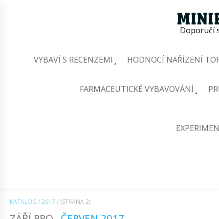
Doporučí s
VYBAVÍ S RECENZEMI
HODNOCÍ NAŘÍZENÍ TOP
FARMACEUTICKÉ VYBAVOVÁNÍ
PR
EXPERIMEN
KATALOG
/
2017
/
(STRANA 2)
ZÁŘÍ PRO
ČERVEN 2017