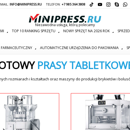
EMAIL:
INFO@MINIPRESS.RU
TELEFON:
+7 985 364 3808
Niezawodna usługa, którą polecamy
AMI
TOP 10 RANKING SPRZĘTU
NOWY SPRZĘT NA 2026 ROK
SPRZE
T FARMACEUTYCZNY
AUTOMATYCZNE URZĄDZENIA DO PAKOWANIA
S
ROTOWY
PRASY TABLETKOW
ch rozmiarach i kształtach oraz maszyny do produkcji brykietów i bolus