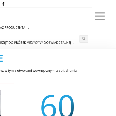
Menu
DAŻ PRODUCENTA
PRZĘT DO PRÓBEK MEDYCYNY DOŚWIADCZALNEJ
E
ów, w tym z otworami wewnętrznymi z soli, chemia
60