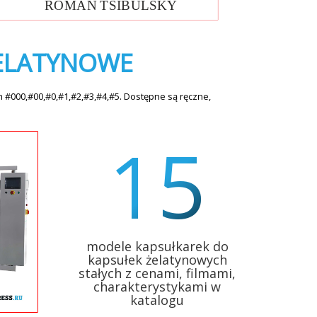
ELATYNOWE
#000,#00,#0,#1,#2,#3,#4,#5. Dostępne są ręczne,
15
modele kapsułkarek do
kapsułek żelatynowych
stałych z cenami, filmami,
charakterystykami w
katalogu