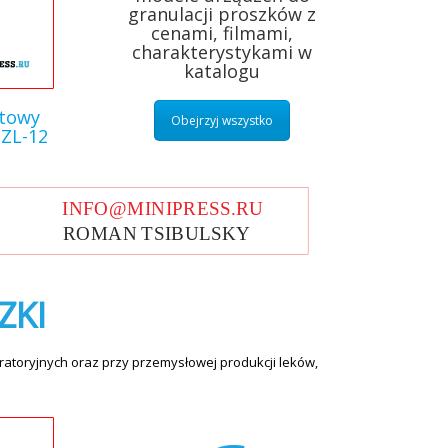
granulacji proszków z
cenami, filmami,
charakterystykami w
katalogu
otowy
Obejrzyj wszystko
 ZL-12
ZKI
atoryjnych oraz przy przemysłowej produkcji leków,