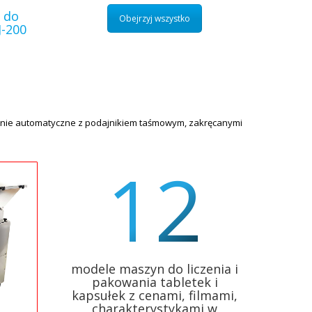
 do
Obejrzyj wszystko
J-200
 linie automatyczne z podajnikiem taśmowym, zakręcanymi
12
modele maszyn do liczenia i
pakowania tabletek i
kapsułek z cenami, filmami,
charakterystykami w