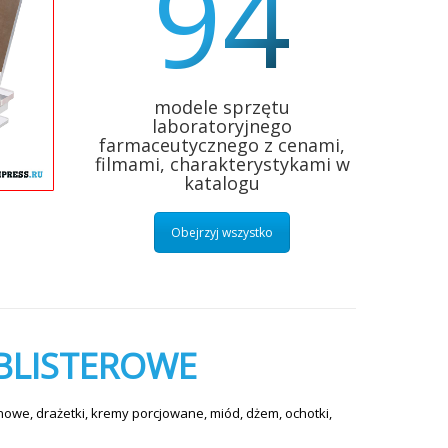
94
modele sprzętu
laboratoryjnego
farmaceutycznego z cenami,
filmami, charakterystykami w
katalogu
Obejrzyj wszystko
BLISTEROWE
nowe, drażetki, kremy porcjowane, miód, dżem, ochotki,