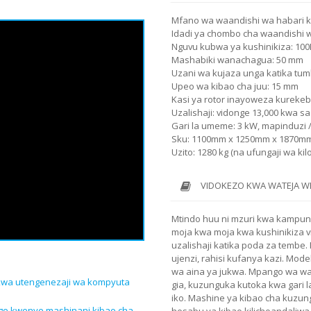
Mfano wa waandishi wa habari k
Idadi ya chombo cha waandishi wa
Nguvu kubwa ya kushinikiza: 100K
Mashabiki wanachagua: 50 mm
Uzani wa kujaza unga katika tu
Upeo wa kibao cha juu: 15 mm
Kasi ya rotor inayoweza kurekeb
Uzalishaji: vidonge 13,000 kwa s
Gari la umeme: 3 kW, mapinduzi /
Sku: 1100mm x 1250mm x 1870m
Uzito: 1280 kg (na ufungaji wa kil
VIDOKEZO KWA WATEJA W
Mtindo huu ni mzuri kwa kampun
moja kwa moja kwa kushinikiza v
uzalishaji katika poda za tembe
ujenzi, rahisi kufanya kazi. Mod
wa aina ya jukwa. Mpango wa wa
 kwa utengenezaji wa kompyuta
gia, kuzunguka kutoka kwa gari 
iko. Mashine ya kibao cha kuz
ge kwenye mashinani kibao cha
hesabu ya kibao kilichoandaliwa