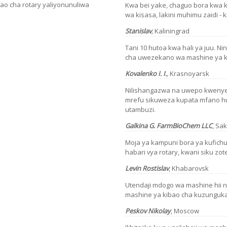
o cha rotary yaliyonunuliwa
Kwa bei yake, chaguo bora kwa 
wa kisasa, lakini muhimu zaidi - k
Stanislav
,
Kaliningrad
Tani 10 hutoa kwa hali ya juu. N
cha uwezekano wa mashine ya k
Kovalenko I. I.
,
Krasnoyarsk
Nilishangazwa na uwepo kwenye 
mrefu sikuweza kupata mfano h
utambuzi.
Galkina G.
FarmBioChem LLC
,
Sak
Moja ya kampuni bora ya kufichu
habari vya rotary, kwani siku zot
Levin
Rostislav
,
Khabarovsk
Utendaji mdogo wa mashine hii n
mashine ya kibao cha kuzunguka.
Peskov Nikolay
, Moscow