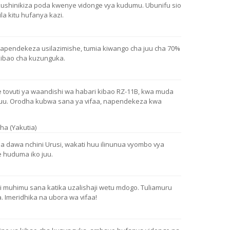
kushinikiza poda kwenye vidonge vya kudumu. Ubunifu sio
ila kitu hufanya kazi.
inapendekeza usilazimishe, tumia kiwango cha juu cha 70%
ibao cha kuzunguka.
tovuti ya waandishi wa habari kibao RZ-11B, kwa muda
uu. Orodha kubwa sana ya vifaa, napendekeza kwa
ha (Yakutia)
a dawa nchini Urusi, wakati huu ilinunua vyombo vya
e huduma iko juu.
i muhimu sana katika uzalishaji wetu mdogo. Tuliamuru
 Imeridhika na ubora wa vifaa!