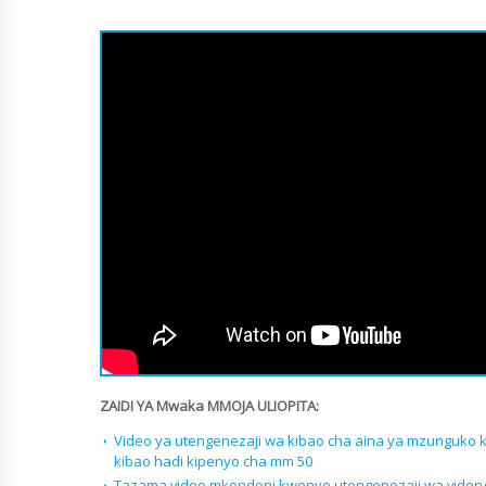
ZAIDI YA Mwaka MMOJA ULIOPITA:
Video ya utengenezaji wa kibao cha aina ya mzunguko
kibao hadi kipenyo cha mm 50
Tazama video mkondoni kwenye utengenezaji wa vidon