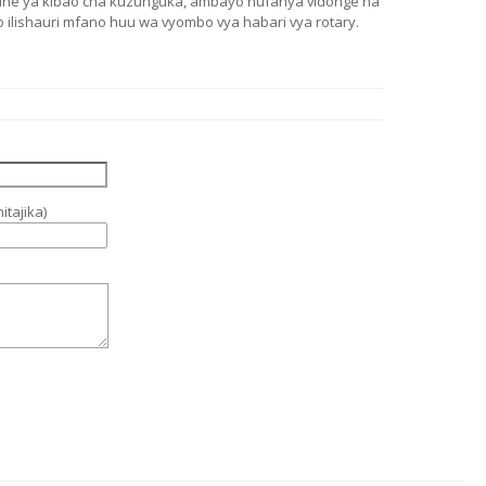
ashine ya kibao cha kuzunguka, ambayo hufanya vidonge na
 ilishauri mfano huu wa vyombo vya habari vya rotary.
tajika)