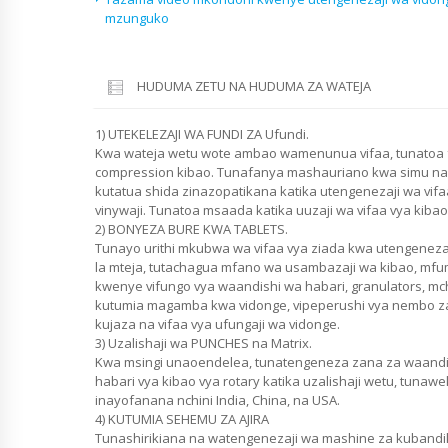
mzunguko
HUDUMA ZETU NA HUDUMA ZA WATEJA
1) UTEKELEZAJI WA FUNDI ZA Ufundi.
Kwa wateja wetu wote ambao wamenunua vifaa, tunatoa fa
compression kibao. Tunafanya mashauriano kwa simu na 
kutatua shida zinazopatikana katika utengenezaji wa vif
vinywaji. Tunatoa msaada katika uuzaji wa vifaa vya kibao 
2) BONYEZA BURE KWA TABLETS.
Tunayo urithi mkubwa wa vifaa vya ziada kwa utengeneza
la mteja, tutachagua mfano wa usambazaji wa kibao, mf
kwenye vifungo vya waandishi wa habari, granulators, mc
kutumia magamba kwa vidonge, vipeperushi vya nembo z
kujaza na vifaa vya ufungaji wa vidonge.
3) Uzalishaji wa PUNCHES na Matrix.
Kwa msingi unaoendelea, tunatengeneza zana za waandi
habari vya kibao vya rotary katika uzalishaji wetu, tun
inayofanana nchini India, China, na USA.
4) KUTUMIA SEHEMU ZA AJIRA
Tunashirikiana na watengenezaji wa mashine za kuband