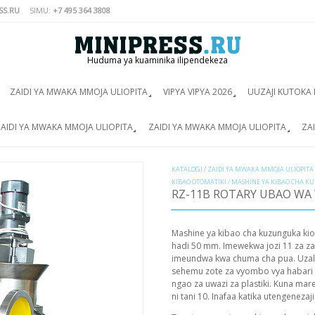
SS.RU
SIMU:
+7 495 364 3808
Huduma ya kuaminika ilipendekeza
ZAIDI YA MWAKA MMOJA ULIOPITA
VIPYA VIPYA 2026
UUZAJI KUTOKA 
AIDI YA MWAKA MMOJA ULIOPITA
ZAIDI YA MWAKA MMOJA ULIOPITA
ZA
KATALOGI
/
ZAIDI YA MWAKA MMOJA ULIOPITA
KIBAO OTOMATIKI
/
MASHINE YA KIBAO CHA 
RZ-11B ROTARY UBAO WA
Mashine ya kibao cha kuzunguka kio
hadi 50 mm. Imewekwa jozi 11 za z
imeundwa kwa chuma cha pua. Uzalis
sehemu zote za vyombo vya habari k
ngao za uwazi za plastiki. Kuna mare
ni tani 10. Inafaa katika utengenez