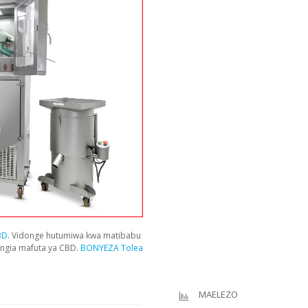
BD
. Vidonge hutumiwa kwa matibabu
ungia mafuta ya CBD.
BONYEZA Tolea
MAELEZO