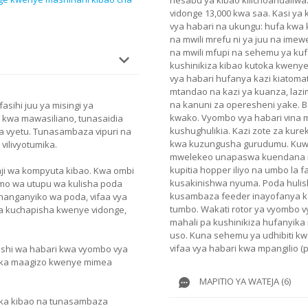
vidonge 13,000 kwa saa. Kasi ya 
vya habari na ukungu: hufa kwa 
na mwili mrefu ni ya juu na ime
na mwili mfupi na sehemu ya kuf
kushinikiza kibao kutoka kweny
vya habari hufanya kazi kiatoma
mtandao na kazi ya kuanza, lazi
na kanuni za operesheni yake. B
sihi juu ya misingi ya
kwako. Vyombo vya habari vina 
kwa mawasiliano, tunasaidia
kushughulikia. Kazi zote za kur
aa vyetu. Tunasambaza vipuri na
kwa kuzungusha gurudumu. Kuwa
vilivyotumika.
mwelekeo unapaswa kuendana n
kupitia hopper iliyo na umbo la 
ji wa kompyuta kibao. Kwa ombi
kusakinishwa nyuma. Poda hulis
umo wa utupu wa kulisha poda
kusambaza feeder inayofanya ka
hanganyiko wa poda, vifaa vya
tumbo. Wakati rotor ya vyombo v
a kuchapisha kwenye vidonge,
mahali pa kushinikiza hufanyika 
uso. Kuna sehemu ya udhibiti kw
vifaa vya habari kwa mpangilio 
shi wa habari kwa vyombo vya
aweka maagizo kwenye mimea
MAPITIO YA WATEJA (6)
ika kibao na tunasambaza