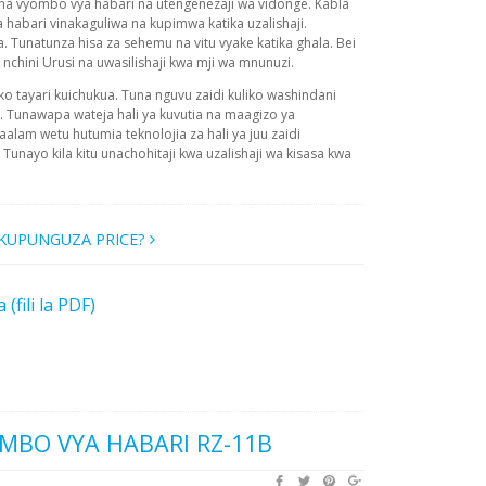
ha vyombo vya habari na utengenezaji wa vidonge. Kabla
habari vinakaguliwa na kupimwa katika uzalishaji.
. Tunatunza hisa za sehemu na vitu vyake katika ghala. Bei
nchini Urusi na uwasilishaji kwa mji wa mnunuzi.
ko tayari kuichukua. Tuna nguvu zaidi kuliko washindani
i. Tunawapa wateja hali ya kuvutia na maagizo ya
alam wetu hutumia teknolojia za hali ya juu zaidi
Tunayo kila kitu unachohitaji kwa uzalishaji wa kisasa kwa
A KUPUNGUZA PRICE?
(fili la PDF)
MBO VYA HABARI RZ-11B