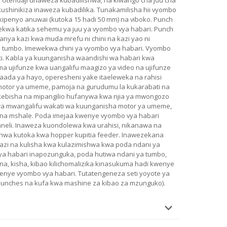
kushinikiza inaweza kubadilika. Tunakamilisha hii vyombo
kipenyo anuwai (kutoka 15 hadi 50 mm) na viboko. Punch
wekwa katika sehemu ya juu ya vyombo vya habari. Punch
anya kazi kwa muda mrefu ni chini na kazi yao ni
e tumbo. Imewekwa chini ya vyombo vya habari. Vyombo
ti. Kabla ya kuunganisha waandishi wa habari kwa
ma ujifunze kwa uangalifu maagizo ya video na ujifunze
aada ya hayo, operesheni yake itaeleweka na rahisi
motor ya umeme, pamoja na gurudumu la kukarabati na
ekebisha na mipangilio hufanywa kwa njia ya mwongozo
 mwangalifu wakati wa kuunganisha motor ya umeme,
a mshale. Poda imejaa kwenye vyombo vya habari
faneli. Inaweza kuondolewa kwa urahisi, nikanawa na
hwa kutoka kwa hopper kupitia feeder. Inawezekana
zi na kulisha kwa kulazimishwa kwa poda ndani ya
ya habari inapozunguka, poda hutiwa ndani ya tumbo,
na, kisha, kibao kilichomalizika kinasukuma hadi kwenye
enye vyombo vya habari. Tutatengeneza seti yoyote ya
(punches na kufa kwa mashine za kibao za mzunguko).