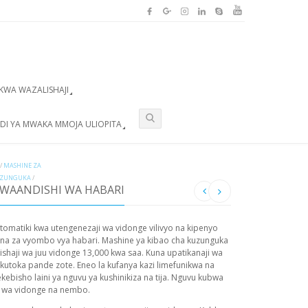
KWA WAZALISHAJI
IDI YA MWAKA MMOJA ULIOPITA
/
MASHINE ZA
KUZUNGUKA
/
 WAANDISHI WA HABARI
tomatiki kwa utengenezaji wa vidonge vilivyo na kipenyo
ana za vyombo vya habari. Mashine ya kibao cha kuzunguka
haji wa juu vidonge 13,000 kwa saa. Kuna upatikanaji wa
utoka pande zote. Eneo la kufanya kazi limefunikwa na
kebisho laini ya nguvu ya kushinikiza na tija. Nguvu kubwa
aji wa vidonge na nembo.