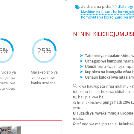
Zaidi alama picha > > :
Katalogi 
Mashine ya kibao cha kuzungu
Kompyuta ya kibao
Zaidi ya m
NI NINI KILICHOJUMUIS
5%
25%
Tathmini ya mtaalam
shida y
Uchaguzi wa kampuni
mtanza
Uteuzi
, bora kwa mteja, mpa
Kupokea na kuangalia vifaa
k
 video ya
Marekebisho ya
Ushauri kutoka kwa mtaalam
 juu juu ya
vifaa vya dawa
nezaji wa
katika uzalishaji
Ikiwa haukupata vifaa muhimu kat
ta kibao
tutakupa kile ulichokuwa ukitafuta, 
tu, bali pia kwa bei.
Imehakikishwa
punga hadi 20%
kw
yetu.
Tu
zaidi ya mwaka mmoja uliopita
miaka.
Mfumo wa malipo rahisi.
Kukubali