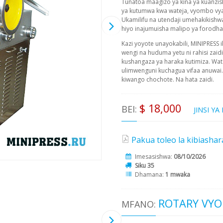
Tunatoa maagizo ya kina ya kuanzis
ya kutumwa kwa wateja, vyombo vya 
Ukamilifu na utendaji umehakikishwa
hiyo inajumuisha malipo ya forodha 
Kazi yoyote unayokabili, MINIPRESS i
wengi na huduma yetu ni rahisi zaid
kushangaza ya haraka kutimiza. Wata
ulimwenguni kuchagua vifaa anuwai. 
kiwango chochote. Na hata zaidi.
$ 18,000
BEI:
JINSI Y
Pakua toleo la kibiashara 
Imesasishwa:
08/10/2026
Siku 35
Dhamana:
1 mwaka
ROTARY VYO
MFANO: