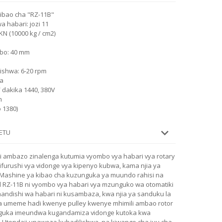
ibao cha "RZ-11B"
 habari: jozi 11
N (10000 kg / cm2)
mbo: 40 mm
ishwa: 6-20 rpm
aa
 dakika 1440, 380V
m
o 1380)
ETU
i ambazo zinalenga kutumia vyombo vya habari vya rotary
ifurushi vya vidonge vya kipenyo kubwa, kama njia ya
. Mashine ya kibao cha kuzunguka ya muundo rahisi na
el RZ-11B ni vyombo vya habari vya mzunguko wa otomatiki
andishi wa habari ni kusambaza, kwa njia ya sanduku la
la umeme hadi kwenye pulley kwenye mhimili ambao rotor
unguka imeundwa kugandamiza vidonge kutoka kwa
. Utendaji unaweza kubadilishwa, na kiwango cha juu cha