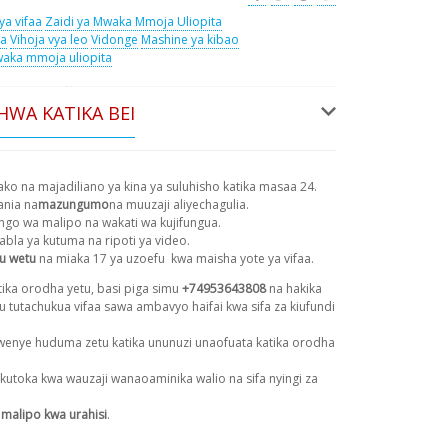
ya vifaa
Zaidi ya Mwaka Mmoja Uliopita
ka
Vihoja vya leo
Vidonge
Mashine ya kibao
waka mmoja uliopita
HWA KATIKA BEI
ako na majadiliano ya kina ya suluhisho katika masaa 24.
nia na
mazungumo
na muuzaji aliyechagulia.
ngo wa malipo na wakati wa kujifungua.
abla ya kutuma na ripoti ya video.
u wetu
na miaka 17 ya uzoefu
kwa maisha yote ya vifaa.
ika orodha yetu, basi piga simu
+74953643808
na hakika
au tutachukua vifaa sawa ambavyo haifai kwa sifa za kiufundi
enye huduma zetu katika ununuzi unaofuata katika orodha
kutoka kwa wauzaji wanaoaminika walio na sifa nyingi za
 malipo kwa urahisi
.