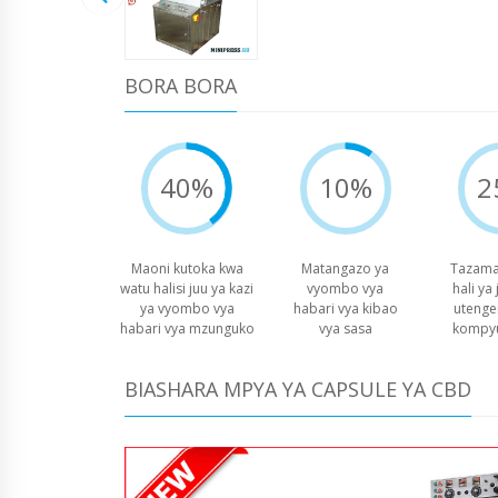
BORA BORA
40%
10%
2
Maoni kutoka kwa
Matangazo ya
Tazama
watu halisi juu ya kazi
vyombo vya
hali ya
ya vyombo vya
habari vya kibao
utenge
habari vya mzunguko
vya sasa
kompyu
BIASHARA MPYA YA CAPSULE YA CBD