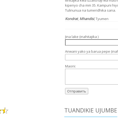
Ilihitajika kwa uzalishaji wa m
kipenyo cha mm 35. Kampuni hiyo
Tulinunua na tumeridhika sana.
Kondrat
,
Mhandisi
, Tyumen
Jina lake (inahitajika )
Anwani yako ya barua pepe (inahi
Maoni:
TUANDIKIE UJUMBE