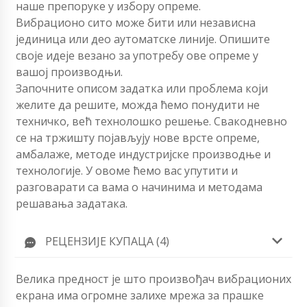
наше препоруке у избору опреме.
Вибрационо сито може бити или независна
јединица или део аутоматске линије. Опишите
своје идеје везано за употребу ове опреме у
вашој производњи.
Започните описом задатка или проблема који
желите да решите, можда ћемо понудити не
техничко, већ технолошко решење. Свакодневно
се на тржишту појављују нове врсте опреме,
амбалаже, методе индустријске производње и
технологије. У овоме ћемо вас упутити и
разговарати са вама о начинима и методама
решавања задатака.
РЕЦЕНЗИЈЕ КУПАЦА (4)
Велика предност је што произвођач вибрационих
екрана има огромне залихе мрежа за прашке