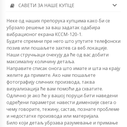
САВЕТИ ЗА НАШЕ КУПЦЕ
Неке од наших препорука купцима како би се
убрзало решење за ваш задатак одабира
вибрационог екрана КССМ-120-1.
Будите спремни пре него што упутите телефонски
позив или пошаљете захтев са веб локације.
Наши стручњаци очекују да ће од вас добити
максималну количину детаља.
Направите списак онога што имате и шта на крају
желите да примите. Ако нам пошаљете
фотографију сличних производа, таква
визуализација ће вам помоћи да схватите.
Одлично је ако ће у вашој поруци бити наведени
одређени параметри: навести димензије свега о
чему говорите, тежину, састав, познате проблеме
и недостатке производа или материјала.
Било који детаљ убрзава разумевање и примање