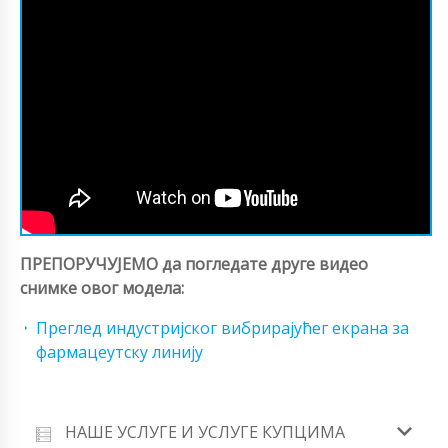
ПРЕПОРУЧУЈЕМО да погледате друге видео
снимке овог модела:
Преглед индустријског вибрирајућег екрана за
фармацеутску линију
НАШЕ УСЛУГЕ И УСЛУГЕ КУПЦИМА