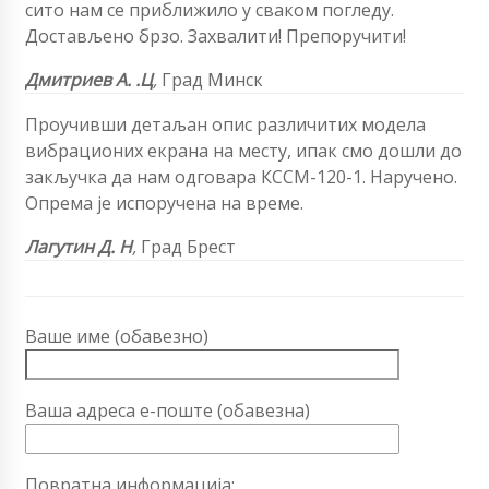
сито нам се приближило у сваком погледу.
Достављено брзо. Захвалити! Препоручити!
Дмитриев А. .Ц
,
Град Минск
Проучивши детаљан опис различитих модела
вибрационих екрана на месту, ипак смо дошли до
закључка да нам одговара КССМ-120-1. Наручено.
Опрема је испоручена на време.
Лагутин Д. Н
,
Град Брест
Ваше име (обавезно)
Ваша адреса е-поште (обавезна)
Повратна информација: