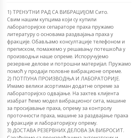
1) ТРЕНУТНИ РАД СА ВИБРАЦИЈОМ Сито.
Свим нашим купцима који су купили
лабораторијске сепараторе праха пружамо
литературу о основама раздвајања праха у
фракције. Обављамо консултације телефоном и
преписком, помажемо у решавању потешкоћа у
производњи наше опреме. Испоручујемо
резервне делове и потрошни материјал. Пружамо
помоћ у продаји половне вибрационе опреме.
2) ПОТПУНА ПРОИЗВОДЊА И ЛАБОРАТОРИЈЕ.
Имамо велики асортиман додатне опреме за
лабораторијско одвајање. На захтев клијента
изабрат ћемо модел вибрационог сита, машине
за просијавање праха, опрему за контролу
проточности праха, машине за раздвајање праха
у фракције и лабораторијску опрему.
3) ДОСТАВА РЕЗЕРВНИХ ДЕЛОВА ЗА ВИБРОСИТ.
Сарађујемо са произвођачима аутоматских и