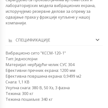
лабораторијских модела вибрационих екрана,
испоручујемо резервне делове за опрему за
одвајање праха у фракције купљене у нашој
компанији.
СПЕЦИФИКАЦИЈЕ
Вибрационо сито "КССМ-120-1"
Тип: Једнослојни
Материјал: нерђајући челик СУС 304
Ефективни пречник екрана: 1200 мм
Ефективна површина екрана: 0,9499 м2
Снага: 1,1 КВ
Укупна снага: 380 В, 50 Хз, 3 фазна
Тежина: 300 кг
Тежина пошиљке: 340 кг