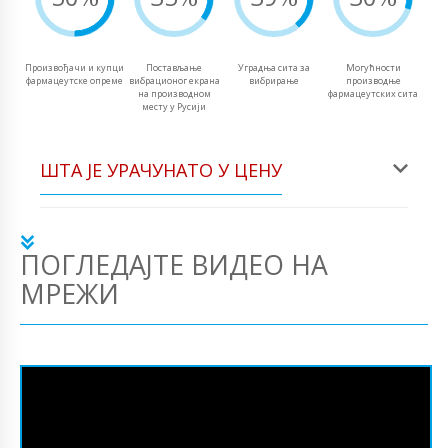
Произвођачи и купци
Постављање
Уградња сита за
Могућности
фармацеутске опреме
вибрационог екрана
вибрирање
производње
на производном
фармацеутских сита
месту у Русији
ШТА ЈЕ УРАЧУНАТО У ЦЕНУ
ПОГЛЕДАЈТЕ ВИДЕО НА
МРЕЖИ