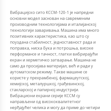
Вибрацијско сито КССМ-120-1 је напредни
основни модел заснован на савременим
производним технологијама и италијанској
технологији заваривања. Машина има много
позитивних карактеристика, као што су
поуздана стабилност, једноставност рада и
поправка, ниска бука и потрошња, високе
перформансе и тачност, глатки вибрирајући
екран и херметичко затварање. Машина не
само да просијава материјал, већ и ради у
аутоматском режиму. Такве машине се
користе у прехрамбеној, фармацеутској,
хемијској, металуршкој, грађевинској,
стакларској и папирној индустрији.
Вибрациони екрани серије КССМ су
направљени од висококвалитетног
нерђајућег челика и могу да приме до четири