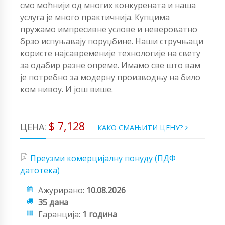
смо моћнији од многих конкурената и наша
услуга је много практичнија. Купцима
пружамо импресивне услове и невероватно
брзо испуњавају поруџбине. Наши стручњаци
користе најсавременије технологије на свету
за одабир разне опреме. Имамо све што вам
је потребно за модерну производњу на било
ком нивоу. И још више.
$ 7,128
ЦЕНА:
КАКО СМАЊИТИ ЦЕНУ?
Преузми комерцијалну понуду (ПДФ
датотека)
Ажурирано:
10.08.2026
35 дана
Гаранција:
1 година