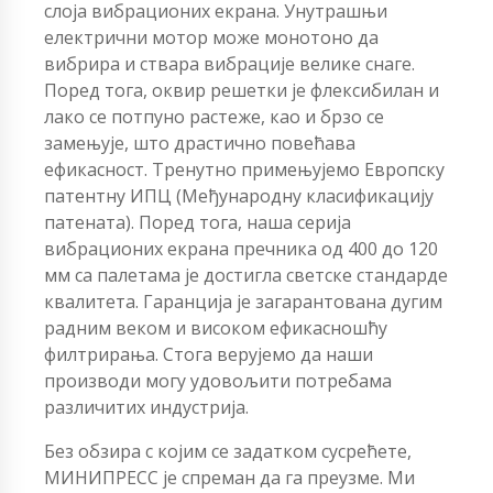
слоја вибрационих екрана. Унутрашњи
електрични мотор може монотоно да
вибрира и ствара вибрације велике снаге.
Поред тога, оквир решетки је флексибилан и
лако се потпуно растеже, као и брзо се
замењује, што драстично повећава
ефикасност. Тренутно примењујемо Европску
патентну ИПЦ (Међународну класификацију
патената). Поред тога, наша серија
вибрационих екрана пречника од 400 до 120
мм са палетама је достигла светске стандарде
квалитета. Гаранција је загарантована дугим
радним веком и високом ефикасношћу
филтрирања. Стога верујемо да наши
производи могу удовољити потребама
различитих индустрија.
Без обзира с којим се задатком сусрећете,
МИНИПРЕСС је спреман да га преузме. Ми