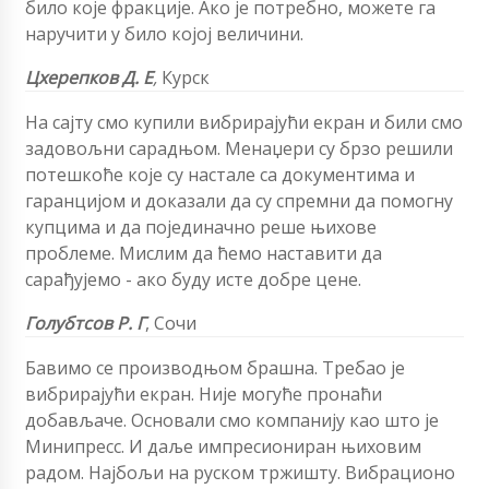
било које фракције. Ако је потребно, можете га
наручити у било којој величини.
Цхерепков Д. Е
,
Курск
На сајту смо купили вибрирајући екран и били смо
задовољни сарадњом. Менаџери су брзо решили
потешкоће које су настале са документима и
гаранцијом и доказали да су спремни да помогну
купцима и да појединачно реше њихове
проблеме. Мислим да ћемо наставити да
сарађујемо - ако буду исте добре цене.
Голубтсов Р. Г
,
Сочи
Бавимо се производњом брашна. Требао је
вибрирајући екран. Није могуће пронаћи
добављаче. Основали смо компанију као што је
Минипресс. И даље импресиониран њиховим
радом. Најбољи на руском тржишту. Вибрационо