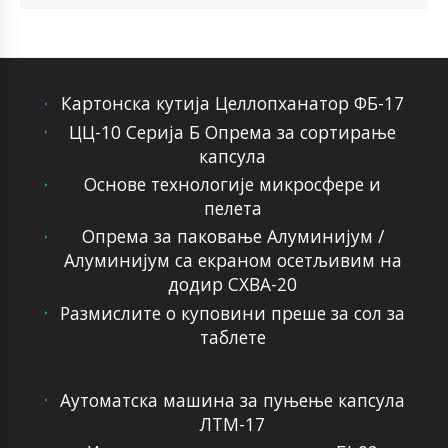
Картонска кутија Целлопханатор ФБ-17
ЦЦ-10 Серија Б Опрема за сортирање
капсула
Основе технологије микросфере и
пелета
Опрема за паковање Алуминијум /
Алуминијум са екраном осетљивим на
додир СХВА-20
Размислите о куповини преше за сол за
таблете
Аутоматска машина за пуњење капсула
ЛТМ-17