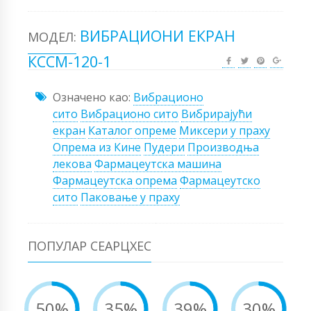
ВИБРАЦИОНИ ЕКРАН
МОДЕЛ:
КССМ-120-1
Означено као:
Вибрационо
сито
Вибрационо сито
Вибрирајући
екран
Каталог опреме
Миксери у праху
Опрема из Кине
Пудери
Производња
лекова
Фармацеутска машина
Фармацеутска опрема
Фармацеутско
сито
Паковање у праху
ПОПУЛАР СЕАРЦХЕС
50%
35%
39%
30%