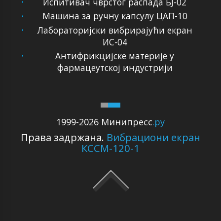
Испитивач чврстог распада БЈ-02
Машина за ручну капсулу ЦАП-10
Лабораторијски вибрирајући екран
ИС-04
Антифрикцијске материје у
фармацеутској индустрији
1999-2026 Минипресс
.ру
Права задржана.
Вибрациони екран
КССМ-120-1